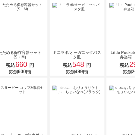
たためる保存容器セット
ミニラボ/オーガニックパス
Little Poc
(S・M)
タ皿
弁当箱
660
548
2
税込
円
税込
円
税込
600
499
2
(税別
円)
(税別
円)
(税別