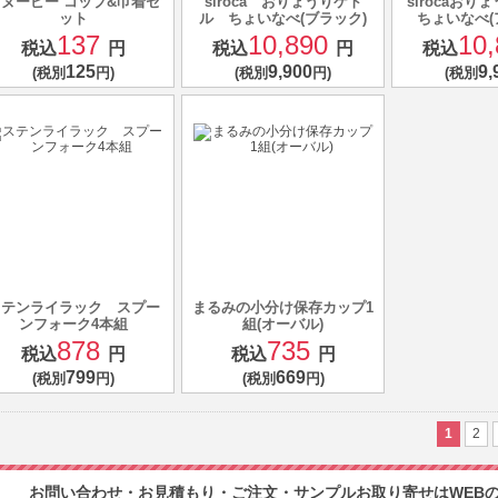
ヌーピー コップ&巾着セ
siroca おりょうりケト
sirocaお
ット
ル ちょいなべ(ブラック)
ちょいなべ(
137
10,890
10,
税込
円
税込
円
税込
125
9,900
9,
(税別
円)
(税別
円)
(税別
ステンライラック スプー
まるみの小分け保存カップ1
ンフォーク4本組
組(オーバル)
878
735
税込
円
税込
円
799
669
(税別
円)
(税別
円)
1
2
お問い合わせ・お見積もり・ご注文・サンプルお取り寄せはWEBの