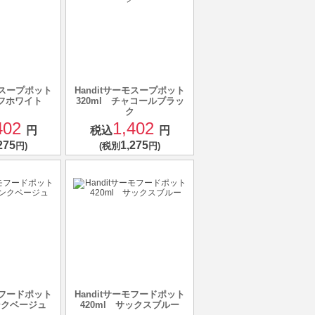
ーモスープポット
Handitサーモスープポット
オフホワイト
320ml チャコールブラッ
ク
402
1,402
円
税込
円
275
1,275
円)
(税別
円)
ーモフードポット
Handitサーモフードポット
ピンクベージュ
420ml サックスブルー