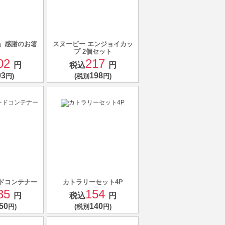
」感謝のお箸
スヌーピー エンジョイカッ
プ 2個セット
02
217
円
税込
円
93
198
円)
(税別
円)
ドコンテナー
カトラリーセット4P
85
154
円
税込
円
50
140
円)
(税別
円)