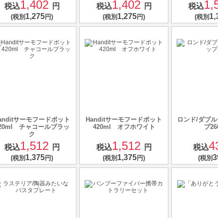
1,402
1,402
1,
税込
円
税込
円
税込
1,275
1,275
1,
(税別
円)
(税別
円)
(税別
anditサーモフードポット
Handitサーモフードポット
ロンド/ダブ
20ml チャコールブラッ
420ml オフホワイト
プ26
ク
1,512
1,512
4
税込
円
税込
円
税込
1,375
1,375
3
(税別
円)
(税別
円)
(税別