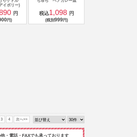
りょうりケトル
ちゅら ペアカレー皿
アイボリー)
890
1,098
円
税込
円
900
999
円)
(税別
円)
3
4
次へ>>
他・電話・FAXでも承っております