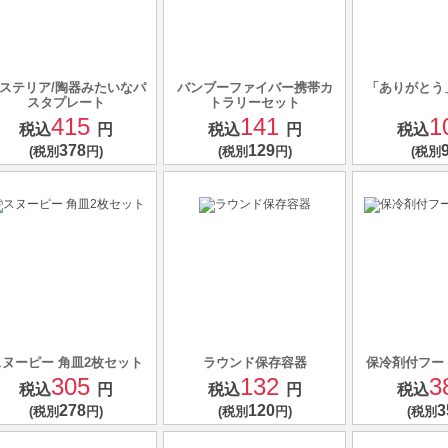
ステリア/陶器みたいなパ
バンブーファイバー携帯カ
「ありがとう
スタプレート
トラリーセット
415
141
1
税込
円
税込
円
税込
378
129
(税別
円)
(税別
円)
(税別
スヌーピー 角皿2枚セット
ラウンド保存容器
保冷剤付フー
305
132
3
税込
円
税込
円
税込
278
120
3
(税別
円)
(税別
円)
(税別