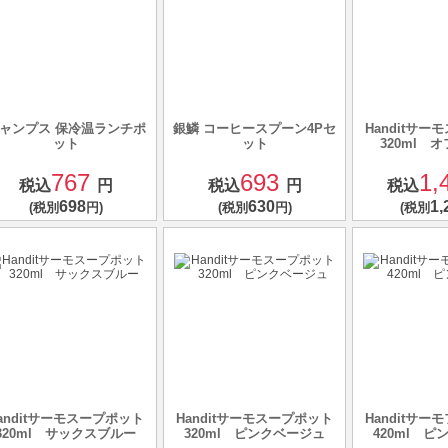
ャンプス 保冷温ランチポ
銀鱗 コーヒースプーン4Pセ
Handitサ
ット
ット
320ml 
767
693
1,
税込
円
税込
円
税込
698
630
1,
(税別
円)
(税別
円)
(税別
anditサーモスープポット
Handitサーモスープポット
Handitサ
320ml サックスブルー
320ml ピンクベージュ
420ml 