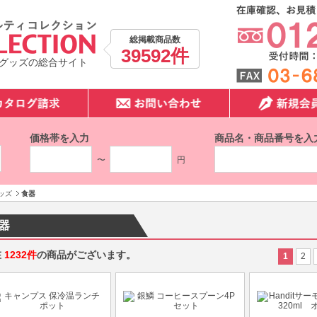
総掲載商品数
39592件
グッズの総合サイト
価格帯を入力
商品名・商品番号を入
〜
円
ッズ
食器
器
在
1232件
の商品がございます。
1
2