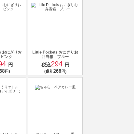
kets おにぎりお
Little Pockets おにぎりお
 ピンク
弁当箱 ブルー
94
294
円
税込
円
68
268
円)
(税別
円)