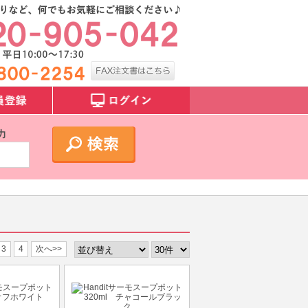
力
3
4
次へ>>