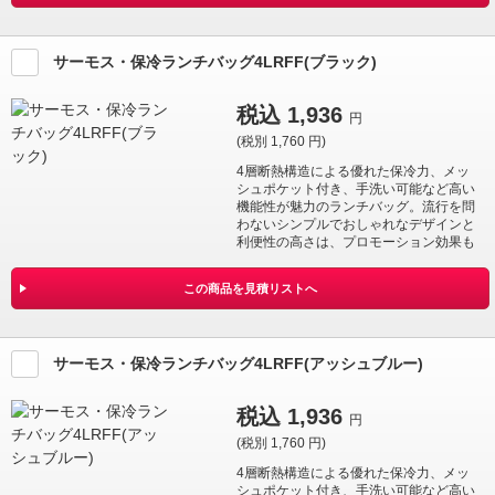
いオリジナルのものをご提案します。
サーモス・保冷ランチバッグ4LRFF(ブラック)
税込
1,936
円
(税別
1,760
円)
4層断熱構造による優れた保冷力、メッ
シュポケット付き、手洗い可能など高い
機能性が魅力のランチバッグ。流行を問
わないシンプルでおしゃれなデザインと
利便性の高さは、プロモーション効果も
長く期待できます。学生や社会人はもち
ろん、ファミリー向けのイベントにもお
この商品を見積リストへ
すすめです。企業や会社の販促品・ノベ
ルティでお困りの場合、おしゃれで安い
オリジナルのものをご提案します。
サーモス・保冷ランチバッグ4LRFF(アッシュブルー)
税込
1,936
円
(税別
1,760
円)
4層断熱構造による優れた保冷力、メッ
シュポケット付き、手洗い可能など高い