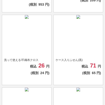
(税別
209
円)
(税別
953
円)
洗って使える!不織布クロス
ケース入りふせん(黒)
26
71
税込
円
税込
円
(税別
24
円)
(税別
65
円)