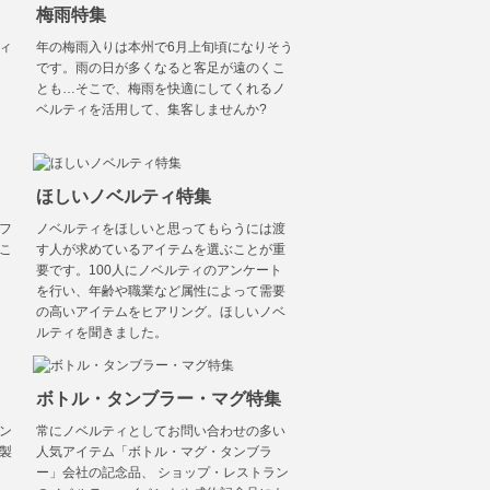
梅雨特集
ィ
年の梅雨入りは本州で6月上旬頃になりそう
です。雨の日が多くなると客足が遠のくこ
とも…そこで、梅雨を快適にしてくれるノ
ベルティを活用して、集客しませんか?
ほしいノベルティ特集
フ
ノベルティをほしいと思ってもらうには渡
こ
す人が求めているアイテムを選ぶことが重
要です。100人にノベルティのアンケート
を行い、年齢や職業など属性によって需要
の高いアイテムをヒアリング。ほしいノベ
ルティを聞きました。
ボトル・タンブラー・マグ特集
ン
常にノベルティとしてお問い合わせの多い
製
人気アイテム「ボトル・マグ・タンブラ
ー」会社の記念品、 ショップ・レストラン