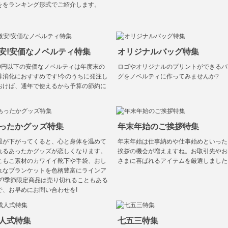
ををランキング形式でご紹介します。
安!安価なノベルティ特集
オリジナルバッグ特集
00円以下の安価なノベルティは年度末の
ロゴやオリジナルのプリントができるバ
算消化におすすめです!今のうちに発注し
グをノベルティに作ってみませんか?
おけば、通年で使えるから予算の節約に
ったかグッズ特集
年末年始のご挨拶特集
温が下がってくると、心と身体を温めて
年末年始は仕事納めや仕事始めといった
れるあったかグッズが恋しくなります。
挨拶の機会が増えますね。お取引先やお
こもこ素材のカワイイ靴下や手袋、おし
さまに喜ばれるアイテムを厳選しました
れなブランケットを色柄豊富にラインア
プ!季節限定商品は売り切れることもある
で、お早めにお問い合わせを!
人式特集
七五三特集