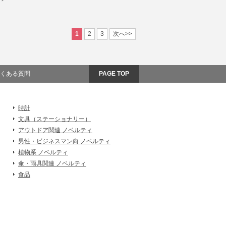
1
2
3
次へ>>
くある質問
PAGE TOP
時計
文具（ステーショナリー）
アウトドア関連 ノベルティ
男性・ビジネスマン向 ノベルティ
植物系 ノベルティ
傘・雨具関連 ノベルティ
食品