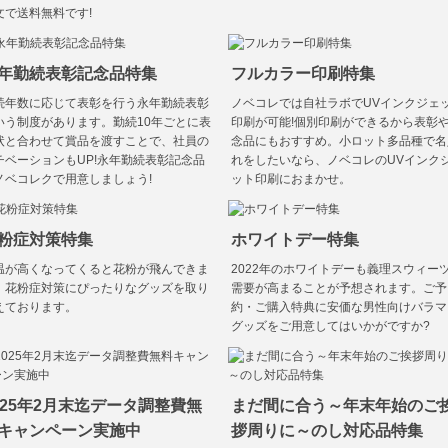
文で送料無料です!
年勤続表彰記念品特集
フルカラー印刷特集
続年数に応じて表彰を行う永年勤続表彰
ノベコレでは自社ラボでUVインクジェ
いう制度があります。勤続10年ごとに表
印刷が可能!個別印刷ができるから表彰
状と合わせて賞品を渡すことで、社員の
念品にもおすすめ。小ロット多品種で名
チベーションもUP!永年勤続表彰記念品
れをしたいなら、ノベコレのUVインク
ノベコレクで用意しましょう!
ット印刷におまかせ。
粉症対策特集
ホワイトデー特集
温が高くなってくると花粉が飛んできま
2022年のホワイトデーも義理スウィー
。花粉症対策にぴったりなグッズを取り
需要が高まることが予想されます。ご予
えております。
約・ご購入特典に安価な男性向けバラマ
グッズをご用意してはいかがですか?
025年2月末迄データ調整費無
まだ間に合う～年末年始のご
キャンペーン実施中
拶周りに～のし対応品特集