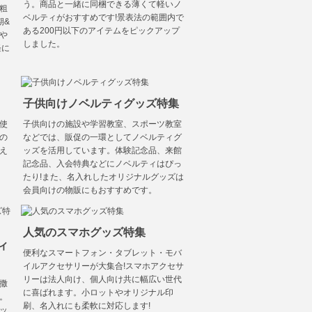
う。商品と一緒に同梱できる薄くて軽いノ
粗
ベルティがおすすめです!景表法の範囲内で
期&
ある200円以下のアイテムをピックアップ
や
しました。
軽に
子供向けノベルティグッズ特集
使
子供向けの施設や学習教室、スポーツ教室
の
などでは、販促の一環としてノベルティグ
え
ッズを活用しています。体験記念品、来館
記念品、入会特典などにノベルティはぴっ
たり!また、名入れしたオリジナルグッズは
会員向けの物販にもおすすめです。
人気のスマホグッズ特集
ィ
便利なスマートフォン・タブレット・モバ
イルアクセサリーが大集合!スマホアクセサ
リーは法人向け、個人向け共に幅広い世代
撒
に喜ばれます。小ロットやオリジナル印
。
刷、名入れにも柔軟に対応します!
ッ