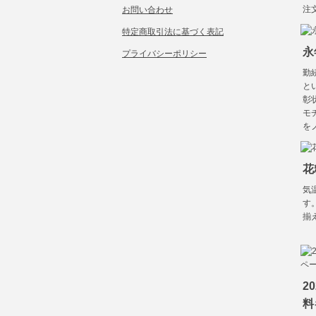
注
お問い合わせ
特定商取引法に基づく表記
永
プライバシーポリシー
勤
と
彰
モ
を
花
気
す
揃
2
料