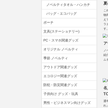
夏
ノベルティタオル・ハンカチ
こ
バッグ・エコバッグ
物
え
ポーチ
ラ
す
文具(ステーショナリー)
PC・スマホ関連グッズ
ア
オリジナル ノベルティ
ノ
紹
季節 ノベルティ
ム
アウトドア関連グッズ
エコロジー関連グッズ
防犯・防災関連グッズ
名
子供向け グッズ・玩具
T
通
男性・ビジネスマン向けグッズ
れ