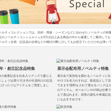
ベルティコレクションでは、目的・用途・シーズンなどに合わせたノベルティの特
社のノベルティコンシェルジュが3万点以上ある商品の中から厳選してご案内してお
ベルティ企画・記念品の企画などの検討の際に少してもお役立ていただければ幸い
年・創立記念品特集
展示会配布用ノベルティ特集
社の創業記念を社名入りグッズで盛り上
展示会で差別化を図れるノベルティに社
ましょう!お取り引き先や社員向けの記念
やロゴを名入れすれば、販促品として活
にぴったりなアイテムをご用意しまし
できます!資料を入れて渡せるバッグは
。
のアイテム。ボールペンやUSBは仕事
えて喜ばれます。回答の謝礼や来場記念
にもおすすめです。