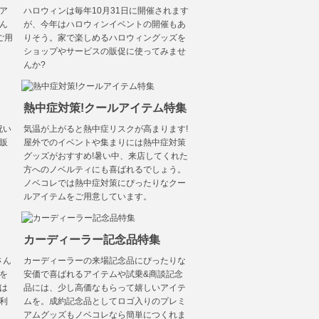
ア
ハロウィンは毎年10月31日に開催されます
ん
が、今年はハロウィンイベントの開催もあ
ご用
りそう。家で楽しめるハロウィングッズを
ショップやサービスの販促に使ってみませ
んか?
熱中症対策!クールアイテム特集
祝い
気温が上がると熱中症リスクが高まります!
販
屋外でのイベントや集まりには熱中症対策
グッズがおすすめ!暑い中、来店してくれた
方へのノベルティにも喜ばれるでしょう。
ノベコレでは熱中症対策にぴったりなクー
ルアイテムをご用意しています。
カーディーラー記念品特集
さん
カーディーラーの来場記念品にぴったりな
を
安価で喜ばれるアイテムや試乗&商談記念
は
品には、少し高価なもらって嬉しいアイテ
利
ムを。成約記念品としてロゴ入りのプレミ
アムグッズもノベコレなら簡単につくれま