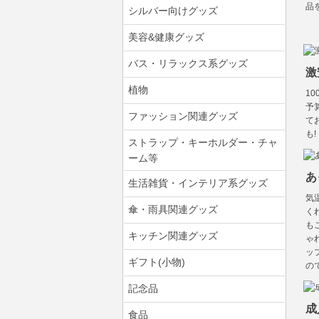
品
シルバー向けグッズ
美容&健康グッズ
バス・リラックス系グッズ
激
植物
1
予
ファッション関連グッズ
て
も!
ストラップ・キーホルダー・チャ
ーム等
あ
生活雑貨・インテリア系グッズ
気
傘・雨具関連グッズ
く
も
キッチン関連グッズ
ゃ
ッ
ギフト(小物)
の
記念品
成
食品