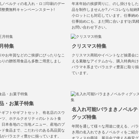
気ノベルティの名入れ・ロゴ印刷のデー
年末年始の挨拶周りに、のし掛けをした
調整費無料キャンペーンスタート!
品を制作しませんか?ノベコレなら短納
小ロットにも対応しています。仕事納め
仕事始めにも、まだ間に合います!お気
お問い合わせ下さい。
月特集
クリスマス特集
末やお年賀などのご挨拶にぴったりなこ
クリスマス商戦やイベントなど抽選会に
わりの贈答用食品も多数ご用意しまし
える素敵なアイテムから、購入特典向け
。
バラマキ系までバラエティ豊富に取り揃
ています。
品・お菓子特集
名入れ可能!バラまきノベルテ
チギフトやギフトセット、有名店のスウ
グッズ特集
ーツ、ホテルクオリティのレトルト食
、日本各地のご当地メニュー、産地のブ
年間を通して様々な用途に使える、バラ
ンド食品まで、こだわりのある高品質な
き用の名入れできるノベルティをご紹介
品がバラエティ豊かに揃っています。
オフィスや商談、展示会で使える格安グ