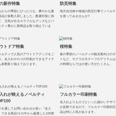
の新作特集
防災特集
れからの季節にぴったりな、爽やかな夏
地方自治体や地域の防災行事でノベルテ
商品が多数入荷しました。酷暑対策に加
を使ってみませんか?
て、元気が出るカラフルなグッズなどバ
エティ豊かに新商品を取り揃えていま
。
ウトドア特集
桜特集
ベルティで人気のアウトドアグッズをご
春の季節のノベルティや観光客向けのギ
介。名入れやロゴの印刷ができるアイテ
トなど、サクラがモチーフのアイテムは
も多数取り揃えております。
の時期ならではの使い方がたくさん。
入れが映えるノベルティ
フルカラー印刷特集
OP100
名入れよりもロゴといった細かいデザイ
が反映できるので、フルカラー印刷対応
年を通してお問い合わせが多い『名入
品は特に人気があります。
』できる商品!その中から厳選した100商