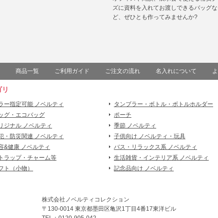
ズに資料を入れてお渡しできるバッグな
ど、ぜひとも作ってみませんか?
商品一覧
ご利用ガイド
ご注文の流れ
名入れについて
よ
ゴリ
ラー指定可能 ノベルティ
タンブラー・ボトル・ボトルホルダー
ッグ・エコバッグ
ポーチ
リジナル ノベルティ
季節 ノベルティ
犯・防災関連 ノベルティ
子供向け ノベルティ・玩具
容&健康 ノベルティ
バス・リラックス系 ノベルティ
トラップ・チャーム等
生活雑貨・インテリア系 ノベルティ
フト（小物）
記念品向け ノベルティ
株式会社ノベルティコレクション
〒130-0014 東京都墨田区亀沢1丁目4番17東洋ビル