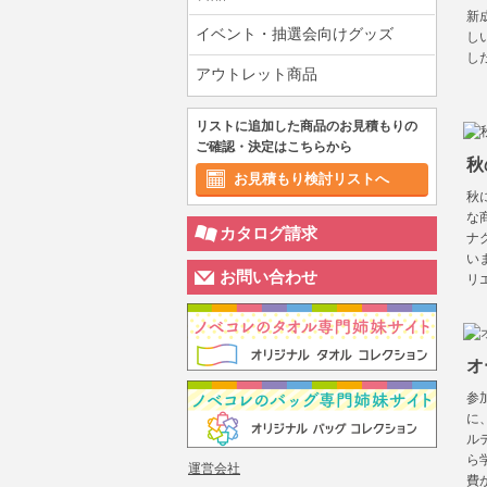
新
イベント・抽選会向けグッズ
し
し
アウトレット商品
リストに追加した商品のお見積もりの
ご確認・決定はこちらから
秋
お見積もり検討リストへ
秋
な
カタログ請求
ナ
い
お問い合わせ
リ
オ
参
に
ル
ら
運営会社
費