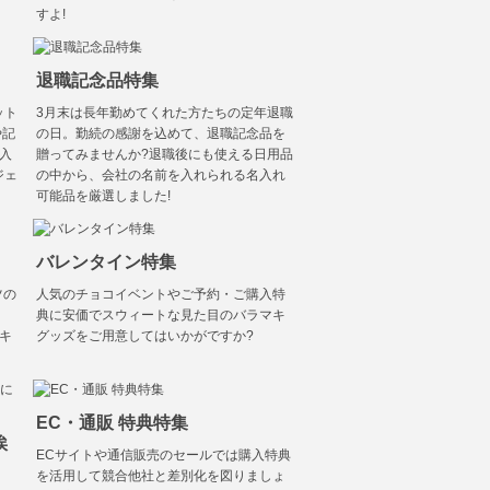
すよ!
退職記念品特集
ット
3月末は長年勤めてくれた方たちの定年退職
や記
の日。勤続の感謝を込めて、退職記念品を
入
贈ってみませんか?退職後にも使える日用品
ジェ
の中から、会社の名前を入れられる名入れ
可能品を厳選しました!
バレンタイン特集
ツの
人気のチョコイベントやご予約・ご購入特
典に安価でスウィートな見た目のバラマキ
キ
グッズをご用意してはいかがですか?
EC・通販 特典特集
挨
ECサイトや通信販売のセールでは購入特典
を活用して競合他社と差別化を図りましょ