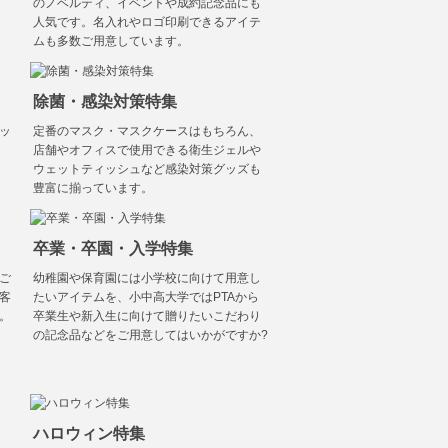
のノベルティ、イベントや成約記念品にも
人気です。名入れやロゴ印刷できるアイテ
ムも多数ご用意しています。
除菌・感染対策特集
ッ
定番のマスク・マスクケースはもちろん、
店舗やオフィスで使用できる衛生ジェルや
ウェットティッシュなど感染対策グッズも
豊富に揃っています。
卒業・卒園・入学特集
ご
幼稚園や保育園には小学校に向けて用意し
客
たいアイテムを、小中高大学ではPTAから
。
卒業生や新入生に向けて贈りたいこだわり
の記念品などをご用意してはいかがですか?
ハロウィン特集