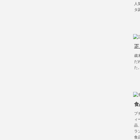
人
タ
正
歳
だ
た
食
プ
ィ
品
ラ
食