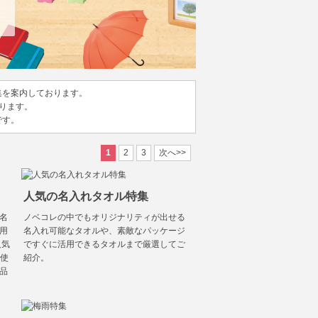
集を案内しております。
ります。
です。
1
2
3
次へ>>
人気の名入れタオル特集
名
ノベコレの中でもオリジナリティが出せる
用
名入れ可能なタオルや、素敵なパッケージ
人気
ですぐに活用できるタオルまで厳選してご
で使
紹介。
品