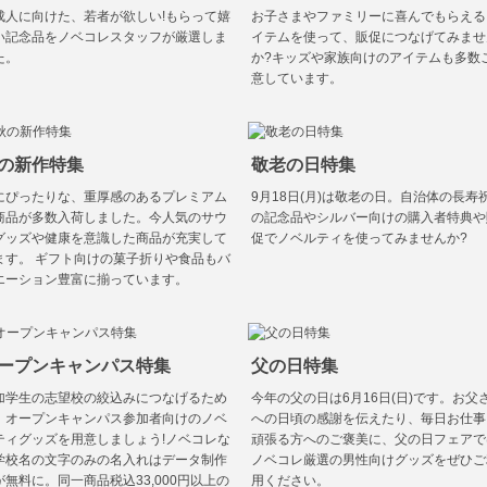
成人に向けた、若者が欲しい!もらって嬉
お子さまやファミリーに喜んでもらえる
い記念品をノベコレスタッフが厳選しま
イテムを使って、販促につなげてみませ
た。
か?キッズや家族向けのアイテムも多数
意しています。
の新作特集
敬老の日特集
にぴったりな、重厚感のあるプレミアム
9月18日(月)は敬老の日。自治体の長寿
商品が多数入荷しました。今人気のサウ
の記念品やシルバー向けの購入者特典や
グッズや健康を意識した商品が充実して
促でノベルティを使ってみませんか?
ます。 ギフト向けの菓子折りや食品もバ
エーション豊富に揃っています。
ープンキャンパス特集
父の日特集
加学生の志望校の絞込みにつなげるため
今年の父の日は6月16日(日)です。お父
、オープンキャンパス参加者向けのノベ
への日頃の感謝を伝えたり、毎日お仕事
ティグッズを用意しましょう!ノベコレな
頑張る方へのご褒美に、父の日フェアで
学校名の文字のみの名入れはデータ制作
ノベコレ厳選の男性向けグッズをぜひご
が無料に。同一商品税込33,000円以上の
用ください。