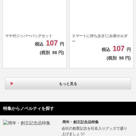
マチ付ジッパーバッグセット
スマートに持ち歩き!ごみ袋ホルダ
107
ー
税込
円
107
税込
円
(税別
98
円)
(税別
98
円)
もっと見る
特集からノベルティを探す
周年・創立記念品特集
会社の創業記念を社名入りグッズで盛り
上げましょう!