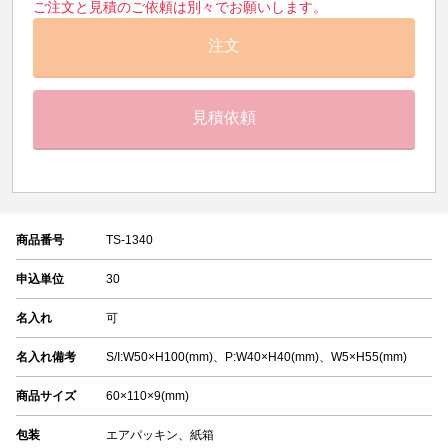
ご注文と見積のご依頼は別々でお願いします。
注文
見積依頼
商品番号
TS-1340
申込単位
30
名入れ
可
名入れ備考
S/I:W50×H100(mm)、P:W40×H40(mm)、W5×H55(mm)
商品サイズ
60×110×9(mm)
包装
エアパッキン、紙箱