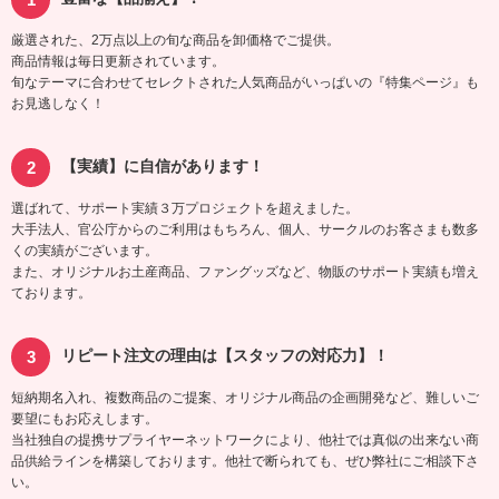
厳選された、2万点以上の旬な商品を卸価格でご提供。
商品情報は毎日更新されています。
旬なテーマに合わせてセレクトされた人気商品がいっぱいの『特集ページ』も
お見逃しなく！
【実績】に自信があります！
選ばれて、サポート実績３万プロジェクトを超えました。
大手法人、官公庁からのご利用はもちろん、個人、サークルのお客さまも数多
くの実績がございます。
また、オリジナルお土産商品、ファングッズなど、物販のサポート実績も増え
ております。
リピート注文の理由は【スタッフの対応力】！
短納期名入れ、複数商品のご提案、オリジナル商品の企画開発など、難しいご
要望にもお応えします。
当社独自の提携サプライヤーネットワークにより、他社では真似の出来ない商
品供給ラインを構築しております。他社で断られても、ぜひ弊社にご相談下さ
い。