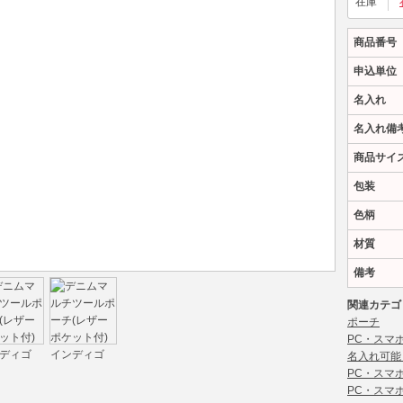
在庫
商品番号
申込単位
名入れ
名入れ備
商品サイ
包装
色柄
材質
備考
関連カテゴ
ポーチ
PC・スマ
名入れ可能
PC・スマ
PC・スマ