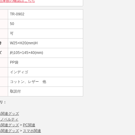
在庫数の確認はこちら
TR-0902
50
可
考
W25×H20(mm)H
ズ
約105×145×40(mm)
PP袋
インディゴ
コットン、レザー 他
取説付
リ：
ホ関連グッズ
 ノベルティ
ホ関連グッズ
>
PC関連
ホ関連グッズ
>
スマホ関連