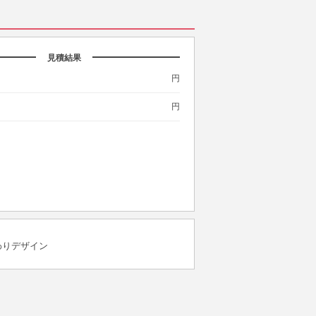
見積結果
円
円
わりデザイン