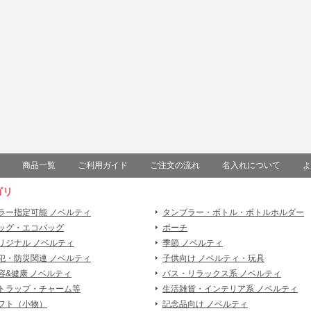
商品一覧
ご利用ガイド
ご注文の流れ
名入れについて
よ
ゴリ
ラー指定可能 ノベルティ
タンブラー・ボトル・ボトルホルダー
ッグ・エコバッグ
ポーチ
リジナル ノベルティ
季節 ノベルティ
犯・防災関連 ノベルティ
子供向け ノベルティ・玩具
容&健康 ノベルティ
バス・リラックス系 ノベルティ
トラップ・チャーム等
生活雑貨・インテリア系 ノベルティ
フト（小物）
記念品向け ノベルティ