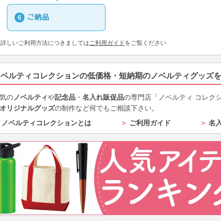
※詳しいご利用方法につきましては
ご利用ガイド
をご覧ください
ノベルティコレクションの低価格・短納期のノベルティグッズ
気の
ノベルティ
や
記念品
・
名入れ販促品
の専門店「ノベルティ コレク
オリジナルグッズ
の制作など何でもご相談下さい。
ノベルティコレクションとは
＞
ご利用ガイド
＞
名