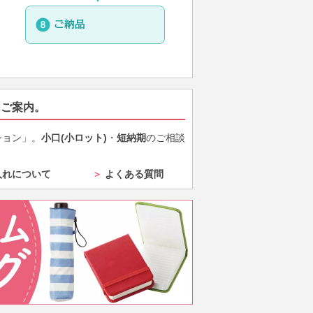
をご案内。
ション」。
小口(小ロット)
・
短納期
のご相談
入れについて
＞
よくある質問