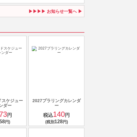
お知らせ一覧へ
ンドスケジュー
2027プラリングカレンダ
ンダー
ー
73
140
円
税込
円
58
128
円)
(税別
円)