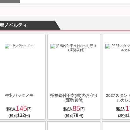
着ノベルティ
牛乳パックメモ
招福鈴付干支(未)のお守り
2027スタ
(運勢表付)
ルカレ
145
85
1
税込
円
税込
円
税込
132
78
1
(税別
円)
(税別
円)
(税別