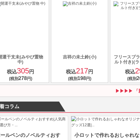
開運干支未(みやび置物
吉祥の未土鈴(小)
フリースブラ
中)
ルト付き)(
305
217
2
税込
円
税込
円
税込
278
198
2
(税別
円)
(税別
円)
(税別
「
着コラム
ボールペンのノベルティおす
小ロットで作れるおしゃれな