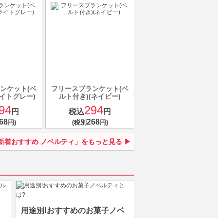
ンケット(ベ
フリースブランケット(ベ
ライトグレー)
ルト付き)(ネイビー)
94
294
円
税込
円
68
268
円)
(税別
円)
新着おすすめ ノベルティ」をもっと見る
用途別!おすすめのお菓子ノベ