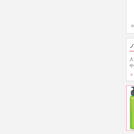
人
や
＞