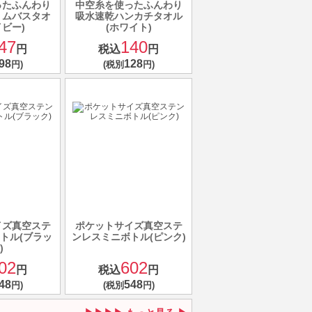
ったふんわり
中空糸を使ったふんわり
リムバスタオ
吸水速乾ハンカチタオル
イビー)
(ホワイト)
47
140
円
税込
円
98
128
円)
(税別
円)
イズ真空ステ
ポケットサイズ真空ステ
トル(ブラッ
ンレスミニボトル(ピンク)
)
02
602
円
税込
円
48
548
円)
(税別
円)