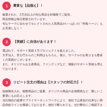
豊富な【品揃え】！
厳選された、2万点以上の旬な商品を卸価格でご提供。
商品情報は毎日更新されています。
旬なテーマに合わせてセレクトされた人気商品がいっぱいの『特集ページ』も
お見逃しなく！
【実績】に自信があります！
選ばれて、サポート実績３万プロジェクトを超えました。
大手法人、官公庁からのご利用はもちろん、個人、サークルのお客さまも数多
くの実績がございます。
また、オリジナルお土産商品、ファングッズなど、物販のサポート実績も増え
ております。
リピート注文の理由は【スタッフの対応力】！
短納期名入れ、複数商品のご提案、オリジナル商品の企画開発など、難しいご
要望にもお応えします。
当社独自の提携サプライヤーネットワークにより、他社では真似の出来ない商
品供給ラインを構築しております。他社で断られても、ぜひ弊社にご相談下さ