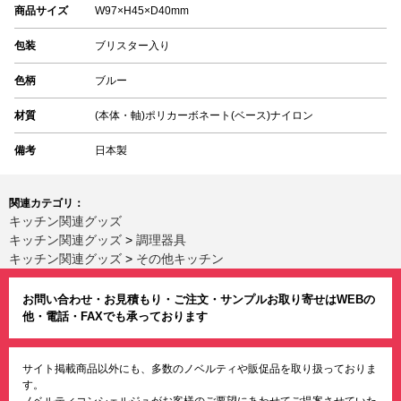
商品サイズ
W97×H45×D40mm
包装
ブリスター入り
色柄
ブルー
材質
(本体・軸)ポリカーボネート(ベース)ナイロン
備考
日本製
関連カテゴリ：
キッチン関連グッズ
キッチン関連グッズ
>
調理器具
キッチン関連グッズ
>
その他キッチン
お問い合わせ・お見積もり・ご注文・サンプルお取り寄せはWEBの
他・電話・FAXでも承っております
サイト掲載商品以外にも、多数のノベルティや販促品を取り扱っておりま
す。
ノベルティコンシェルジュがお客様のご要望にあわせてご提案させていた