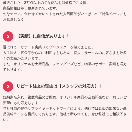
厳選された、2万点以上の旬な商品を卸価格でご提供。
商品情報は毎日更新されています。
旬なテーマに合わせてセレクトされた人気商品がいっぱいの『特集ページ』も
お見逃しなく！
【実績】に自信があります！
選ばれて、サポート実績３万プロジェクトを超えました。
大手法人、官公庁からのご利用はもちろん、個人、サークルのお客さまも数多
くの実績がございます。
また、オリジナルお土産商品、ファングッズなど、物販のサポート実績も増え
ております。
リピート注文の理由は【スタッフの対応力】！
短納期名入れ、複数商品のご提案、オリジナル商品の企画開発など、難しいご
要望にもお応えします。
当社独自の提携サプライヤーネットワークにより、他社では真似の出来ない商
品供給ラインを構築しております。他社で断られても、ぜひ弊社にご相談下さ
い。