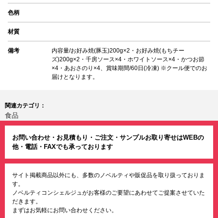
色柄
材質
備考
内容量/お好み焼(豚玉)200g×2・お好み焼(もちチー
ズ)200g×2・千房ソース×4・ホワイトソース×4・かつお節
×4・あおさのり×4、賞味期間/60日(冷凍) ※クール便でのお
届けとなります。
関連カテゴリ：
食品
お問い合わせ・お見積もり・ご注文・サンプルお取り寄せはWEBの
他・電話・FAXでも承っております
サイト掲載商品以外にも、多数のノベルティや販促品を取り扱っておりま
す。
ノベルティコンシェルジュがお客様のご要望にあわせてご提案させていた
だきます。
まずはお気軽にお問い合わせください。