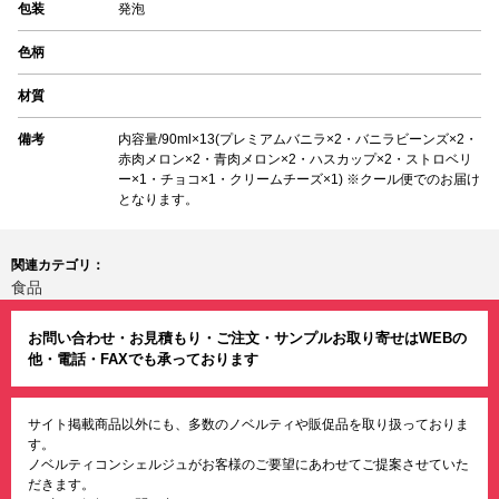
包装
発泡
色柄
材質
備考
内容量/90ml×13(プレミアムバニラ×2・バニラビーンズ×2・
赤肉メロン×2・青肉メロン×2・ハスカップ×2・ストロベリ
ー×1・チョコ×1・クリームチーズ×1) ※クール便でのお届け
となります。
関連カテゴリ：
食品
お問い合わせ・お見積もり・ご注文・サンプルお取り寄せはWEBの
他・電話・FAXでも承っております
サイト掲載商品以外にも、多数のノベルティや販促品を取り扱っておりま
す。
ノベルティコンシェルジュがお客様のご要望にあわせてご提案させていた
だきます。