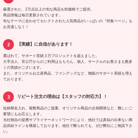
厳選された、2万点以上の旬な商品を卸価格でご提供。
商品情報は毎日更新されています。
旬なテーマに合わせてセレクトされた人気商品がいっぱいの『特集ページ』も
お見逃しなく！
【実績】に自信があります！
選ばれて、サポート実績３万プロジェクトを超えました。
大手法人、官公庁からのご利用はもちろん、個人、サークルのお客さまも数多
くの実績がございます。
また、オリジナルお土産商品、ファングッズなど、物販のサポート実績も増え
ております。
リピート注文の理由は【スタッフの対応力】！
短納期名入れ、複数商品のご提案、オリジナル商品の企画開発など、難しいご
要望にもお応えします。
当社独自の提携サプライヤーネットワークにより、他社では真似の出来ない商
品供給ラインを構築しております。他社で断られても、ぜひ弊社にご相談下さ
い。