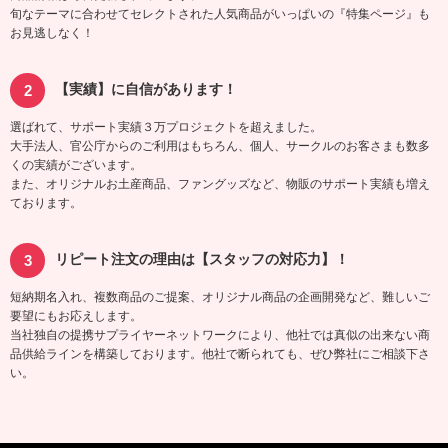
旬なテーマに合わせてセレクトされた人気商品がいっぱいの『特集ページ』も
お見逃しなく！
【実績】に自信があります！
選ばれて、サポート実績３万プロジェクトを超えました。
大手法人、官公庁からのご利用はもちろん、個人、サークルのお客さまも数多
くの実績がございます。
また、オリジナルお土産商品、ファングッズなど、物販のサポート実績も増え
ております。
リピート注文の理由は【スタッフの対応力】！
短納期名入れ、複数商品のご提案、オリジナル商品の企画開発など、難しいご
要望にもお応えします。
当社独自の提携サプライヤーネットワークにより、他社では真似の出来ない商
品供給ラインを構築しております。他社で断られても、ぜひ弊社にご相談下さ
い。