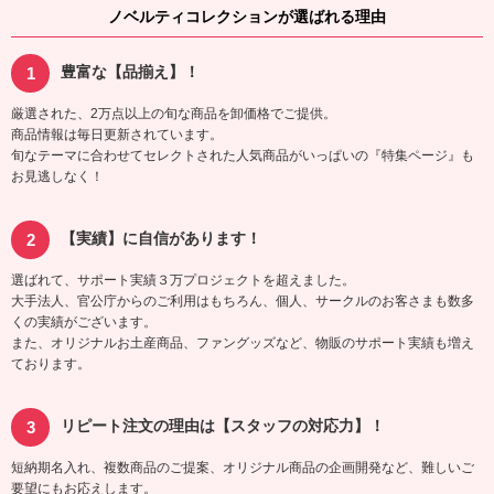
ノベルティコレクションが選ばれる理由
豊富な【品揃え】！
厳選された、2万点以上の旬な商品を卸価格でご提供。
商品情報は毎日更新されています。
旬なテーマに合わせてセレクトされた人気商品がいっぱいの『特集ページ』も
お見逃しなく！
【実績】に自信があります！
選ばれて、サポート実績３万プロジェクトを超えました。
大手法人、官公庁からのご利用はもちろん、個人、サークルのお客さまも数多
くの実績がございます。
また、オリジナルお土産商品、ファングッズなど、物販のサポート実績も増え
ております。
リピート注文の理由は【スタッフの対応力】！
短納期名入れ、複数商品のご提案、オリジナル商品の企画開発など、難しいご
要望にもお応えします。