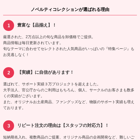
ノベルティコレクションが選ばれる理由
豊富な【品揃え】！
厳選された、2万点以上の旬な商品を卸価格でご提供。
商品情報は毎日更新されています。
旬なテーマに合わせてセレクトされた人気商品がいっぱいの『特集ページ』も
お見逃しなく！
【実績】に自信があります！
選ばれて、サポート実績３万プロジェクトを超えました。
大手法人、官公庁からのご利用はもちろん、個人、サークルのお客さまも数多
くの実績がございます。
また、オリジナルお土産商品、ファングッズなど、物販のサポート実績も増え
ております。
リピート注文の理由は【スタッフの対応力】！
短納期名入れ、複数商品のご提案、オリジナル商品の企画開発など、難しいご