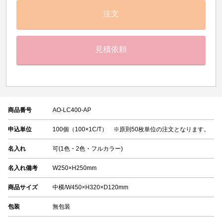
注文
見積依頼
商品番号
AO-LC400-AP
申込単位
100個（100×1C/T） ※原則50枚単位の注文となります。
名入れ
可(1色・2色・フルカラー)
名入れ備考
W250×H250mm
商品サイズ
中横/W450×H320×D120mm
包装
無包装