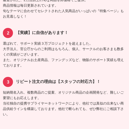
厳選された、2万点以上の旬な商品を卸価格でご提供。
商品情報は毎日更新されています。
旬なテーマに合わせてセレクトされた人気商品がいっぱいの『特集ページ』も
お見逃しなく！
【実績】に自信があります！
選ばれて、サポート実績３万プロジェクトを超えました。
大手法人、官公庁からのご利用はもちろん、個人、サークルのお客さまも数多
くの実績がございます。
また、オリジナルお土産商品、ファングッズなど、物販のサポート実績も増え
ております。
リピート注文の理由は【スタッフの対応力】！
短納期名入れ、複数商品のご提案、オリジナル商品の企画開発など、難しいご
要望にもお応えします。
当社独自の提携サプライヤーネットワークにより、他社では真似の出来ない商
品供給ラインを構築しております。他社で断られても、ぜひ弊社にご相談下さ
い。