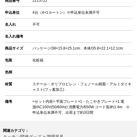
商品番号
2213722
申込単位
4台（4×1カートン）※申込単位未満不可
名入れ
不可
名入れ備考
商品サイズ
パッケージ/38×15.8×25.1cm、本体/35.8×22.1×12.1cm
包装
化粧箱
色柄
材質
スチール・ポリプロピレン・フェノール樹脂・アルミダイキ
ャスト(フッ素加工)
備考
<セット内容> 平面プレート×1・たこやきプレート×1 電
源/AC100V(50/60Hz) 消費電力/650W コード長/約1.4m ※
申込単位未満不可、出荷まで約3日間
関連カテゴリ：
キッチン関連グッズ
>
調理器具