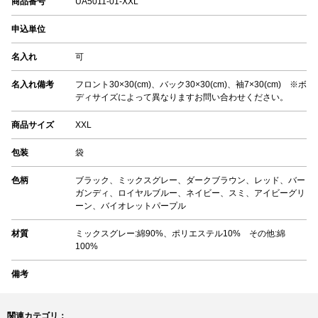
商品番号
UA5011-01-XXL
申込単位
名入れ
可
名入れ備考
フロント30×30(cm)、バック30×30(cm)、袖7×30(cm) ※ボ
ディサイズによって異なりますお問い合わせください。
商品サイズ
XXL
包装
袋
色柄
ブラック、ミックスグレー、ダークブラウン、レッド、バー
ガンディ、ロイヤルブルー、ネイビー、スミ、アイビーグリ
ーン、バイオレットパープル
材質
ミックスグレー:綿90%、ポリエステル10% その他:綿
100%
備考
関連カテゴリ：