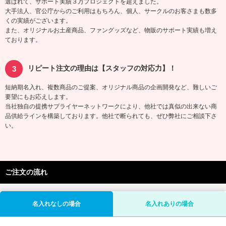
選ばれて、サポート実績３万プロジェクトを超えました。
大手法人、官公庁からのご利用はもちろん、個人、サークルのお客さまも数多
くの実績がございます。
また、オリジナルお土産商品、ファングッズなど、物販のサポート実績も増え
ております。
リピート注文の理由は【スタッフの対応力】！
短納期名入れ、複数商品のご提案、オリジナル商品の企画開発など、難しいご
要望にもお応えします。
当社独自の提携サプライヤーネットワークにより、他社では真似の出来ない商
品供給ラインを構築しております。他社で断られても、ぜひ弊社にご相談下さ
い。
ご注文の流れ
名入れなしの場合
名入れありの場合