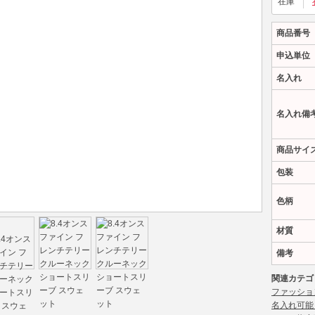
在庫
商品番号
申込単位
名入れ
名入れ備
商品サイ
包装
色柄
材質
備考
関連カテゴ
ファッショ
名入れ可能