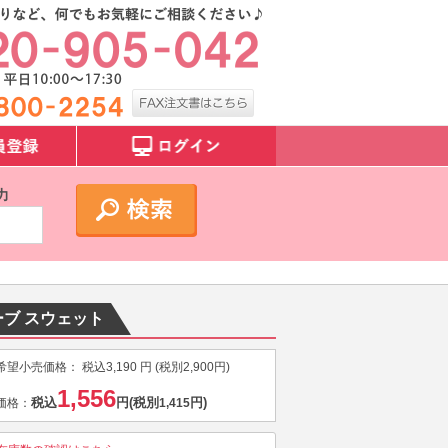
力
ーブ スウェット
希望小売価格：
税込
3,190
円 (税別
2,900
円)
1,556
税込
円
(税別
円)
価格：
1,415