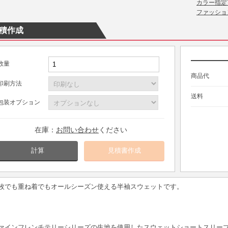
カラー指定
ファッショ
積作成
数量
商品代
印刷方法
送料
包装オプション
在庫：
お問い合わせ
ください
計算
枚でも重ね着でもオールシーズン使える半袖スウェットです。
ァインフレンチテリーシリーズの生地を使用したスウェットショートスリー