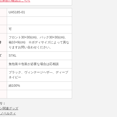
在庫数の確認はこちら
UA5185-01
可
フロント30×30(cm)、バック30×30(cm)、
考
袖10×9(cm) ※ボディサイズによって異な
りますお問い合わせください。
ズ
S?XL
無包装※包装が必要な場合は応相談
ブラック、ヴィンテージヘザ—、ディープ
ネイビー
綿100%
リ：
ン関連グッズ
 ノベルティ