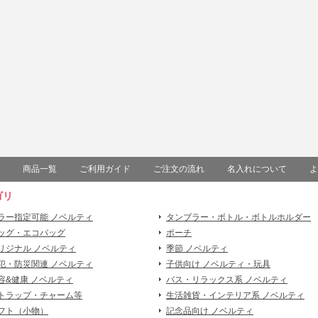
商品一覧
ご利用ガイド
ご注文の流れ
名入れについて
よ
ゴリ
ラー指定可能 ノベルティ
タンブラー・ボトル・ボトルホルダー
ッグ・エコバッグ
ポーチ
リジナル ノベルティ
季節 ノベルティ
犯・防災関連 ノベルティ
子供向け ノベルティ・玩具
容&健康 ノベルティ
バス・リラックス系 ノベルティ
トラップ・チャーム等
生活雑貨・インテリア系 ノベルティ
フト（小物）
記念品向け ノベルティ