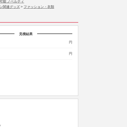
可能 ノベルティ
ン関連グッズ
>
ファッション・衣類
見積結果
円
円
ブ。