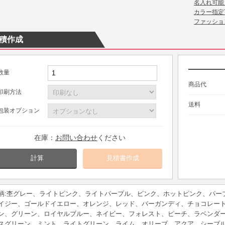
名入れ可能
カラー指定
ファッショ
積作成
数量
商品代
印刷方法
送料
包装オプション
在庫：
お問い合わせ
ください
計算
柄:杢グレー、ライトピンク、ライトパープル、ピンク、ホットピンク、パー
イジー、ゴールドイエロー、オレンジ、レッド、バーガンディ、チョコレー
ン、グリーン、ロイヤルブルー、ネイビー、フォレスト、ピーチ、ラベンダ
スグリーン、ミント、ライトグリーン、ライム、オリーブ、アクア、シーブ