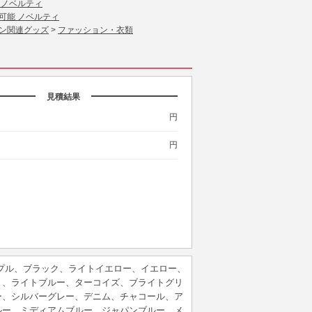
 ノベルティ
可能 ノベルティ
ン関連グッズ
>
ファッション・衣類
見積結果
円
円
プル、ブラック、ライトイエロー、イエロー、
ト、ライトブルー、ターコイズ、ブライトグリ
ー、シルバーグレー、デニム、チャコール、ア
ルー、ミディアムブルー、ジャパンブルー、メ