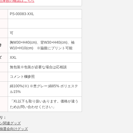
在庫数の確認はこちら
PS-00083-XXL
可
胸W30×H40(cm)、背W30×H40(cm)、袖
考
W10×H10(cm) ※脇腹にプリント可能
ズ
XXL
無包装※包装が必要な場合は応相談
コメント欄参照
綿100%(※) ※杢グレー:綿85% ポリエステ
ル15%
「XL以下も取り扱いあります。価格が違う
ためお問い合わせください」
リ：
ン関連グッズ
抽選会向けグッズ