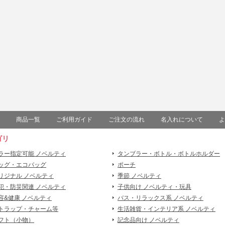
商品一覧
ご利用ガイド
ご注文の流れ
名入れについて
よ
ゴリ
ラー指定可能 ノベルティ
タンブラー・ボトル・ボトルホルダー
ッグ・エコバッグ
ポーチ
リジナル ノベルティ
季節 ノベルティ
犯・防災関連 ノベルティ
子供向け ノベルティ・玩具
容&健康 ノベルティ
バス・リラックス系 ノベルティ
トラップ・チャーム等
生活雑貨・インテリア系 ノベルティ
フト（小物）
記念品向け ノベルティ