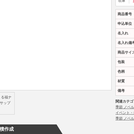
在庫
商品番号
申込単位
名入れ
名入れ備
商品サイ
包装
色柄
材質
備考
関連カテゴ
季節 ノベ
イベント・
季節 ノベ
積作成