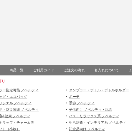
商品一覧
ご利用ガイド
ご注文の流れ
名入れについて
よ
ゴリ
ラー指定可能 ノベルティ
タンブラー・ボトル・ボトルホルダー
ッグ・エコバッグ
ポーチ
リジナル ノベルティ
季節 ノベルティ
犯・防災関連 ノベルティ
子供向け ノベルティ・玩具
容&健康 ノベルティ
バス・リラックス系 ノベルティ
トラップ・チャーム等
生活雑貨・インテリア系 ノベルティ
フト（小物）
記念品向け ノベルティ