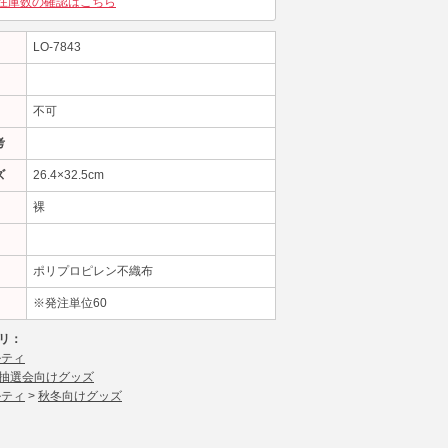
在庫数の確認はこちら
LO-7843
不可
考
ズ
26.4×32.5cm
裸
ポリプロピレン不織布
※発注単位60
リ：
ルティ
抽選会向けグッズ
ルティ
>
秋冬向けグッズ