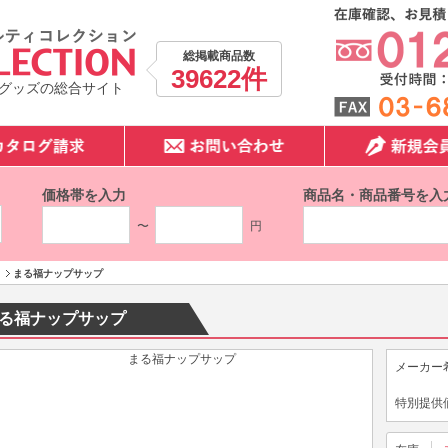
総掲載商品数
39622件
グッズの総合サイト
価格帯を入力
商品名・商品番号を入
〜
円
まる福ナップサップ
る福ナップサップ
メーカー
特別提供