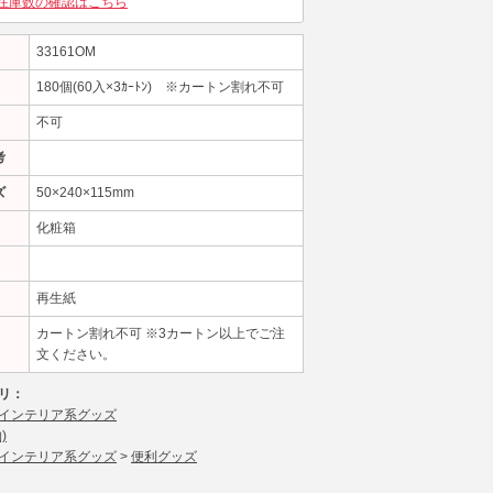
在庫数の確認はこちら
33161OM
180個(60入×3ｶｰﾄﾝ) ※カートン割れ不可
不可
考
ズ
50×240×115mm
化粧箱
再生紙
カートン割れ不可 ※3カートン以上でご注
文ください。
リ：
インテリア系グッズ
)
インテリア系グッズ
>
便利グッズ