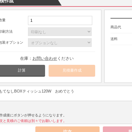
積作成
数量
商品代
印刷方法
送料
包装オプション
在庫：
お問い合わせ
ください
計算
もてなしBOXティッシュ120W おめでとう
作成後にボタンが押せるようになります。
文と見積のご依頼は別々でお願いします。