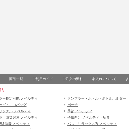
商品一覧
ご利用ガイド
ご注文の流れ
名入れについて
よ
ゴリ
ラー指定可能 ノベルティ
タンブラー・ボトル・ボトルホルダー
ッグ・エコバッグ
ポーチ
リジナル ノベルティ
季節 ノベルティ
犯・防災関連 ノベルティ
子供向け ノベルティ・玩具
容&健康 ノベルティ
バス・リラックス系 ノベルティ