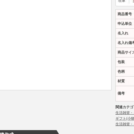
在庫
商品番号
申込単位
名入れ
名入れ備
商品サイ
包装
色柄
材質
備考
関連カテゴ
生活雑貨・
ギフト(小物
生活雑貨・