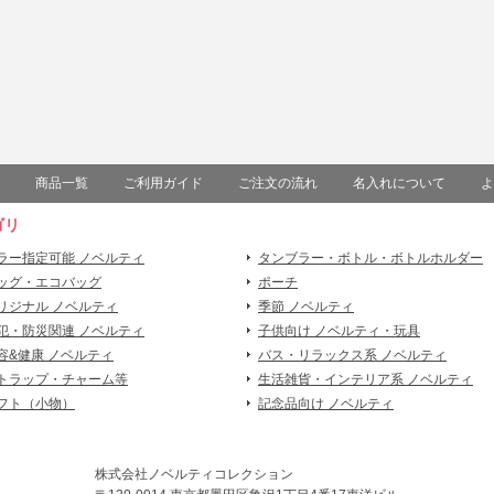
商品一覧
ご利用ガイド
ご注文の流れ
名入れについて
よ
ゴリ
ラー指定可能 ノベルティ
タンブラー・ボトル・ボトルホルダー
ッグ・エコバッグ
ポーチ
リジナル ノベルティ
季節 ノベルティ
犯・防災関連 ノベルティ
子供向け ノベルティ・玩具
容&健康 ノベルティ
バス・リラックス系 ノベルティ
トラップ・チャーム等
生活雑貨・インテリア系 ノベルティ
フト（小物）
記念品向け ノベルティ
株式会社ノベルティコレクション