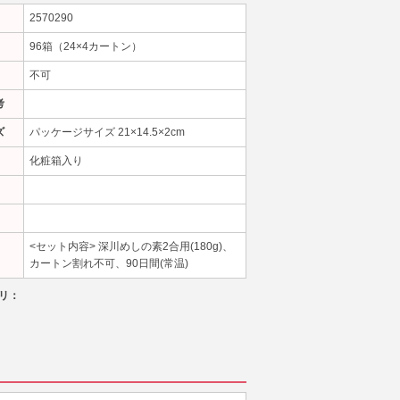
2570290
96箱（24×4カートン）
不可
考
ズ
パッケージサイズ 21×14.5×2cm
化粧箱入り
<セット内容> 深川めしの素2合用(180g)、
カートン割れ不可、90日間(常温)
リ：