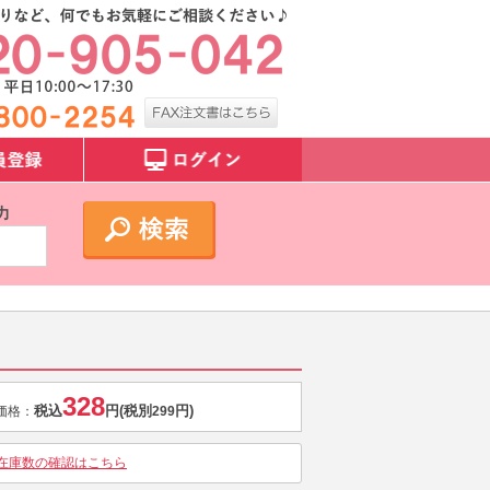
力
328
税込
円
(税別
円)
価格：
299
在庫数の確認はこちら