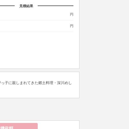
見積結果
円
円
戸っ子に親しまれてきた郷土料理・深川めし