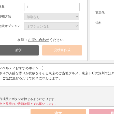
数量
商品代
印刷方法
送料
包装オプション
在庫：
お問い合わせ
ください
計算
ノベルティおすすめポイント】
さりの芳醇な香りが食欲をそそる東京のご当地グルメ。東京下町の深川で江
、ご飯に混ぜるだけで簡単に味わえます。
作成後にボタンが押せるようになります。
文と見積のご依頼は別々でお願いします。