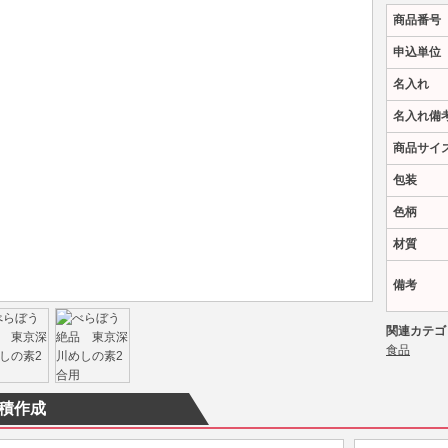
商品番号
申込単位
名入れ
名入れ備
商品サイ
包装
色柄
材質
備考
関連カテゴ
食品
積作成