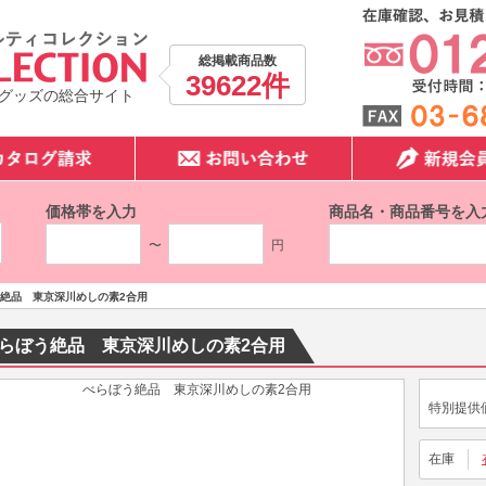
総掲載商品数
39622件
グッズの総合サイト
価格帯を入力
商品名・商品番号を入
〜
円
絶品 東京深川めしの素2合用
らぼう絶品 東京深川めしの素2合用
特別提供
在庫