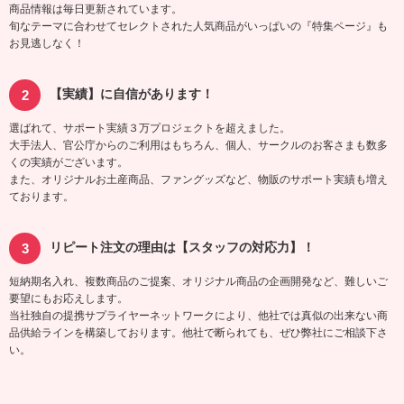
商品情報は毎日更新されています。
旬なテーマに合わせてセレクトされた人気商品がいっぱいの『特集ページ』も
お見逃しなく！
【実績】に自信があります！
選ばれて、サポート実績３万プロジェクトを超えました。
大手法人、官公庁からのご利用はもちろん、個人、サークルのお客さまも数多
くの実績がございます。
また、オリジナルお土産商品、ファングッズなど、物販のサポート実績も増え
ております。
リピート注文の理由は【スタッフの対応力】！
短納期名入れ、複数商品のご提案、オリジナル商品の企画開発など、難しいご
要望にもお応えします。
当社独自の提携サプライヤーネットワークにより、他社では真似の出来ない商
品供給ラインを構築しております。他社で断られても、ぜひ弊社にご相談下さ
い。