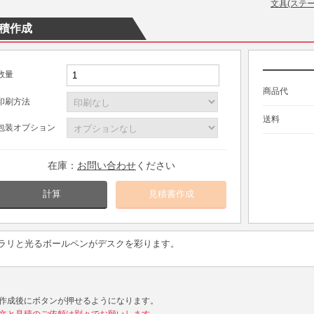
文具(ステ
積作成
数量
商品代
印刷方法
送料
包装オプション
在庫：
お問い合わせ
ください
計算
ラリと光るボールペンがデスクを彩ります。
作成後にボタンが押せるようになります。