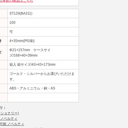
在庫数の確認はこちら
ST129(BA311)
100
可
考
4×35mm(P印刷)
Φ21×157mm ケースサイ
ズ
ズ/168×40×39mm
箱入 箱サイズ/43×43×173mm
ゴールド・シルバーからお選びいただけま
す。
ABS・アルミニウム・銅・AS
リ：
ーショナリー)
 ノベルティ
可能 ノベルティ