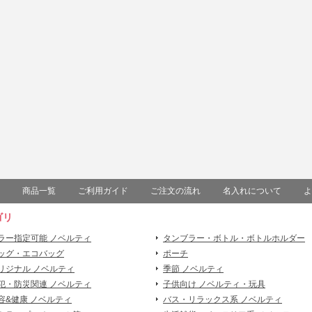
商品一覧
ご利用ガイド
ご注文の流れ
名入れについて
よ
ゴリ
ラー指定可能 ノベルティ
タンブラー・ボトル・ボトルホルダー
ッグ・エコバッグ
ポーチ
リジナル ノベルティ
季節 ノベルティ
犯・防災関連 ノベルティ
子供向け ノベルティ・玩具
容&健康 ノベルティ
バス・リラックス系 ノベルティ