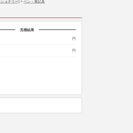
ーショナリー)
>
ペン・筆記具
見積結果
円
円