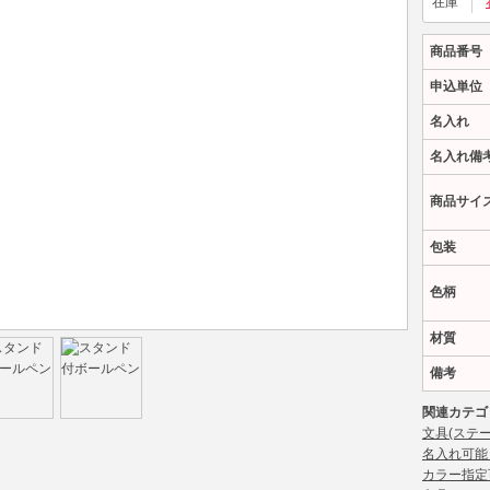
在庫
商品番号
申込単位
名入れ
名入れ備
商品サイ
包装
色柄
材質
備考
関連カテゴ
文具(ステ
名入れ可能
カラー指定