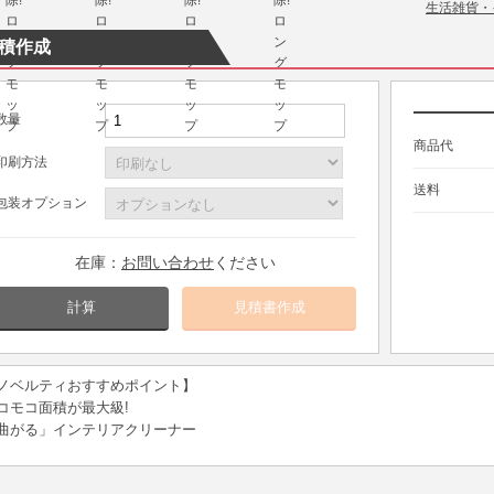
生活雑貨・
積作成
数量
商品代
印刷方法
送料
包装オプション
在庫：
お問い合わせ
ください
計算
ノベルティおすすめポイント】
コモコ面積が最大級!
曲がる」インテリアクリーナー