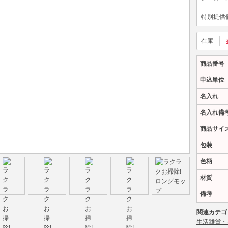
特別提供
在庫
商品番号
申込単位
名入れ
名入れ備
商品サイ
包装
色柄
材質
備考
関連カテゴ
生活雑貨・