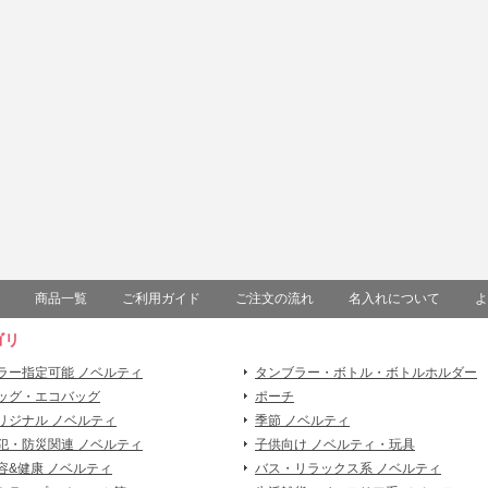
商品一覧
ご利用ガイド
ご注文の流れ
名入れについて
よ
ゴリ
ラー指定可能 ノベルティ
タンブラー・ボトル・ボトルホルダー
ッグ・エコバッグ
ポーチ
リジナル ノベルティ
季節 ノベルティ
犯・防災関連 ノベルティ
子供向け ノベルティ・玩具
容&健康 ノベルティ
バス・リラックス系 ノベルティ