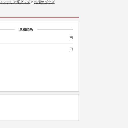
インテリア系グッズ
>
お掃除グッズ
見積結果
円
円