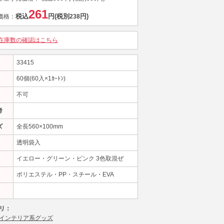
261
税込
円
(税別
円)
価格：
238
在庫数の確認はこちら
33415
60個(60入×1ｶｰﾄﾝ)
不可
考
ズ
全長560×100mm
透明袋入
イエロー・グリーン・ピンク 3色取混ぜ
ポリエステル・PP・スチール・EVA
リ：
インテリア系グッズ