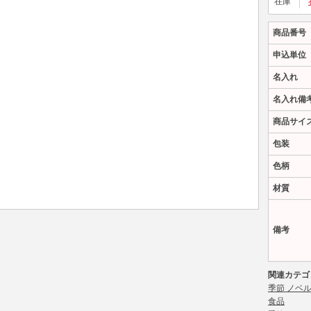
在庫
商品番号
申込単位
名入れ
名入れ備
商品サイ
包装
色柄
材質
備考
関連カテゴ
季節 ノベ
食品