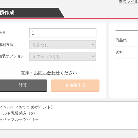
季節 ノベ
積作成
数量
商品代
印刷方法
送料
包装オプション
在庫：
お問い合わせ
ください
計算
ノベルティおすすめポイント】
ールド乳酸菌入りの
らせるフルーツゼリー