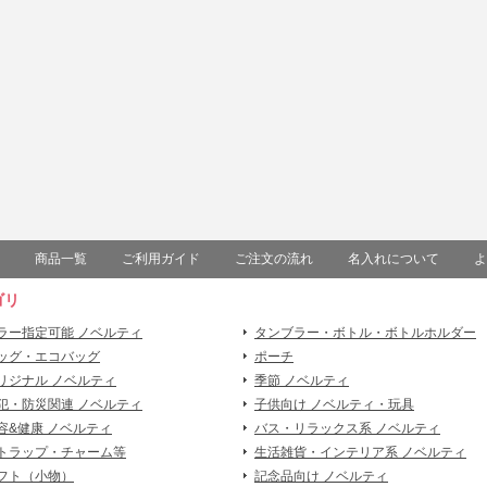
商品一覧
ご利用ガイド
ご注文の流れ
名入れについて
よ
ゴリ
ラー指定可能 ノベルティ
タンブラー・ボトル・ボトルホルダー
ッグ・エコバッグ
ポーチ
リジナル ノベルティ
季節 ノベルティ
犯・防災関連 ノベルティ
子供向け ノベルティ・玩具
容&健康 ノベルティ
バス・リラックス系 ノベルティ
トラップ・チャーム等
生活雑貨・インテリア系 ノベルティ
フト（小物）
記念品向け ノベルティ