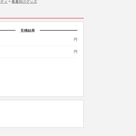
ルティ
>
春夏向けグッズ
見積結果
円
円