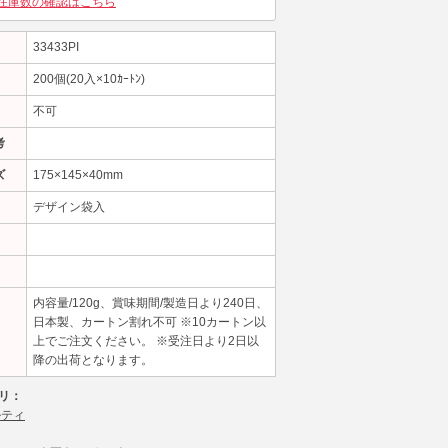
在庫数の確認はこちら
33433PI
200個(20入×10ｶｰﾄﾝ)
不可
考
ズ
175×145×40mm
デザイン袋入
内容量/120g、賞味期間/製造日より240日、
日本製、カートン割れ不可 ※10カートン以
上でご注文ください。 ※受注日より2日以
降の出荷となります。
リ：
ルティ