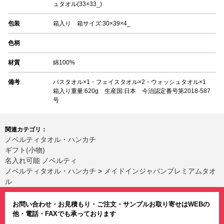
ュタオル(33×33_)
包装
箱入り 箱サイズ:30×39×4_
色柄
材質
綿100%
備考
バスタオル×1・フェイスタオル×2・ウォッシュタオル×1
箱入り重量:620g 生産国:日本 今治認定番号第2018-587
号
関連カテゴリ：
ノベルティタオル・ハンカチ
ギフト(小物)
名入れ可能 ノベルティ
ノベルティタオル・ハンカチ
>
メイドインジャパンプレミアムタオ
ル
お問い合わせ・お見積もり・ご注文・サンプルお取り寄せはWEBの
他・電話・FAXでも承っております