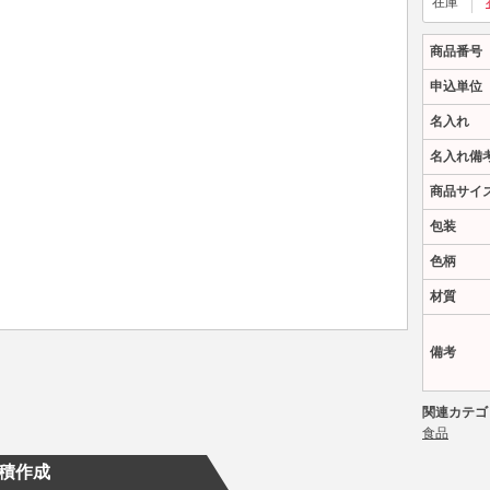
在庫
商品番号
申込単位
名入れ
名入れ備
商品サイ
包装
色柄
材質
備考
関連カテゴ
食品
積作成