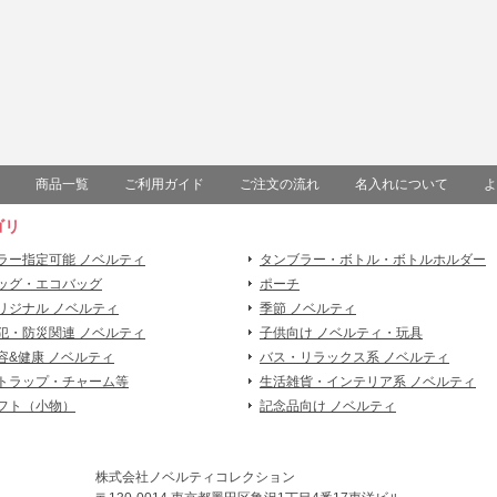
商品一覧
ご利用ガイド
ご注文の流れ
名入れについて
よ
ゴリ
ラー指定可能 ノベルティ
タンブラー・ボトル・ボトルホルダー
ッグ・エコバッグ
ポーチ
リジナル ノベルティ
季節 ノベルティ
犯・防災関連 ノベルティ
子供向け ノベルティ・玩具
容&健康 ノベルティ
バス・リラックス系 ノベルティ
トラップ・チャーム等
生活雑貨・インテリア系 ノベルティ
フト（小物）
記念品向け ノベルティ
株式会社ノベルティコレクション