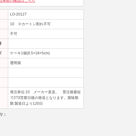
在庫数の確認はこちら
LO-20127
10 ※カートン割れ不可
不可
考
ズ
ケーキ1個(8.5×18×5cm)
透明袋
発注単位:10 メーカー直送。 受注後最短
で2?3営業日後の発送となります。賞味期
限:製造日より120日
リ：