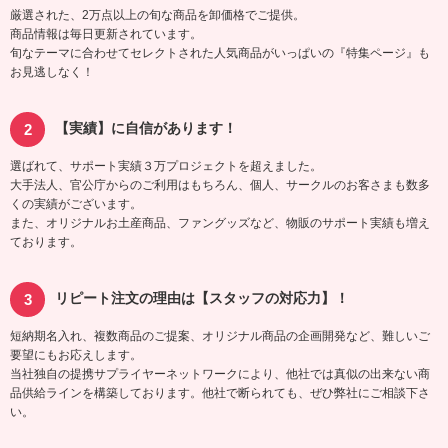
厳選された、2万点以上の旬な商品を卸価格でご提供。
商品情報は毎日更新されています。
旬なテーマに合わせてセレクトされた人気商品がいっぱいの『特集ページ』も
お見逃しなく！
【実績】に自信があります！
選ばれて、サポート実績３万プロジェクトを超えました。
大手法人、官公庁からのご利用はもちろん、個人、サークルのお客さまも数多
くの実績がございます。
また、オリジナルお土産商品、ファングッズなど、物販のサポート実績も増え
ております。
リピート注文の理由は【スタッフの対応力】！
短納期名入れ、複数商品のご提案、オリジナル商品の企画開発など、難しいご
要望にもお応えします。
当社独自の提携サプライヤーネットワークにより、他社では真似の出来ない商
品供給ラインを構築しております。他社で断られても、ぜひ弊社にご相談下さ
い。