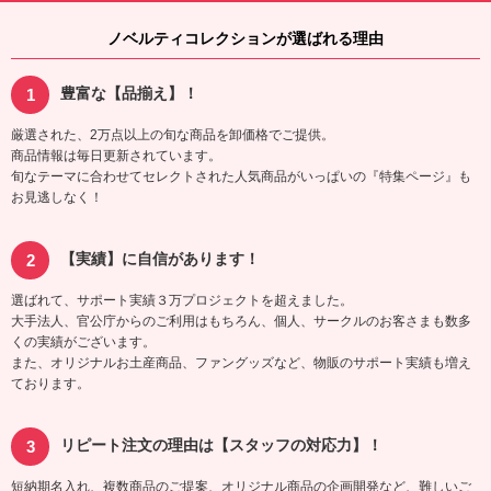
ノベルティコレクションが選ばれる理由
豊富な【品揃え】！
厳選された、2万点以上の旬な商品を卸価格でご提供。
商品情報は毎日更新されています。
旬なテーマに合わせてセレクトされた人気商品がいっぱいの『特集ページ』も
お見逃しなく！
【実績】に自信があります！
選ばれて、サポート実績３万プロジェクトを超えました。
大手法人、官公庁からのご利用はもちろん、個人、サークルのお客さまも数多
くの実績がございます。
また、オリジナルお土産商品、ファングッズなど、物販のサポート実績も増え
ております。
リピート注文の理由は【スタッフの対応力】！
短納期名入れ、複数商品のご提案、オリジナル商品の企画開発など、難しいご