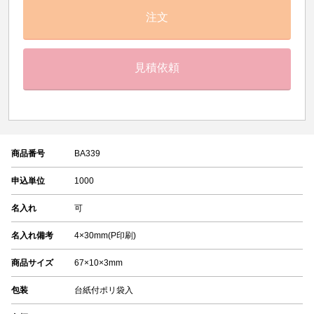
注文
見積依頼
商品番号
BA339
申込単位
1000
名入れ
可
名入れ備考
4×30mm(P印刷)
商品サイズ
67×10×3mm
包装
台紙付ポリ袋入