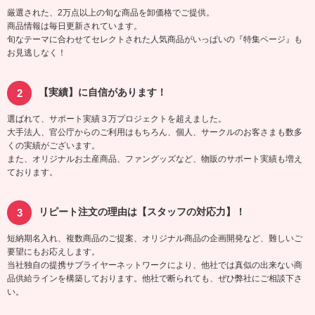
厳選された、2万点以上の旬な商品を卸価格でご提供。
商品情報は毎日更新されています。
旬なテーマに合わせてセレクトされた人気商品がいっぱいの『特集ページ』も
お見逃しなく！
【実績】に自信があります！
選ばれて、サポート実績３万プロジェクトを超えました。
大手法人、官公庁からのご利用はもちろん、個人、サークルのお客さまも数多
くの実績がございます。
また、オリジナルお土産商品、ファングッズなど、物販のサポート実績も増え
ております。
リピート注文の理由は【スタッフの対応力】！
短納期名入れ、複数商品のご提案、オリジナル商品の企画開発など、難しいご
要望にもお応えします。
当社独自の提携サプライヤーネットワークにより、他社では真似の出来ない商
品供給ラインを構築しております。他社で断られても、ぜひ弊社にご相談下さ
い。