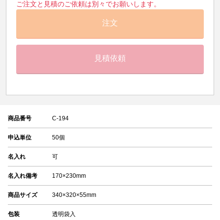
ご注文と見積のご依頼は別々でお願いします。
注文
見積依頼
商品番号
C-194
申込単位
50個
名入れ
可
名入れ備考
170×230mm
商品サイズ
340×320×55mm
包装
透明袋入