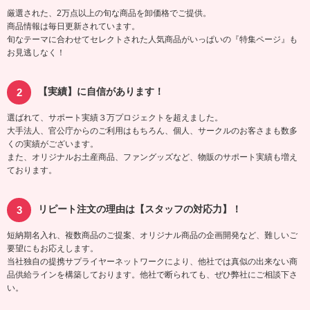
厳選された、2万点以上の旬な商品を卸価格でご提供。
商品情報は毎日更新されています。
旬なテーマに合わせてセレクトされた人気商品がいっぱいの『特集ページ』も
お見逃しなく！
【実績】に自信があります！
選ばれて、サポート実績３万プロジェクトを超えました。
大手法人、官公庁からのご利用はもちろん、個人、サークルのお客さまも数多
くの実績がございます。
また、オリジナルお土産商品、ファングッズなど、物販のサポート実績も増え
ております。
リピート注文の理由は【スタッフの対応力】！
短納期名入れ、複数商品のご提案、オリジナル商品の企画開発など、難しいご
要望にもお応えします。
当社独自の提携サプライヤーネットワークにより、他社では真似の出来ない商
品供給ラインを構築しております。他社で断られても、ぜひ弊社にご相談下さ
い。