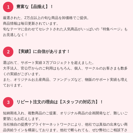
豊富な【品揃え】！
厳選された、2万点以上の旬な商品を卸価格でご提供。
商品情報は毎日更新されています。
旬なテーマに合わせてセレクトされた人気商品がいっぱいの『特集ページ』も
お見逃しなく！
【実績】に自信があります！
選ばれて、サポート実績３万プロジェクトを超えました。
大手法人、官公庁からのご利用はもちろん、個人、サークルのお客さまも数多
くの実績がございます。
また、オリジナルお土産商品、ファングッズなど、物販のサポート実績も増え
ております。
リピート注文の理由は【スタッフの対応力】！
短納期名入れ、複数商品のご提案、オリジナル商品の企画開発など、難しいご
要望にもお応えします。
当社独自の提携サプライヤーネットワークにより、他社では真似の出来ない商
品供給ラインを構築しております。他社で断られても、ぜひ弊社にご相談下さ