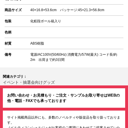
商品サイズ
40×16.8×53.6cm パッケージ:45×21.3×56.8cm
包装
化粧段ボール箱入り
色柄
材質
ABS樹脂
備考
電源/AC100V(50/60Hz) 消費電力/57W(最大) コード長/約
2m 出荷まで約3日間
関連カテゴリ：
イベント・抽選会向けグッズ
お問い合わせ・お見積もり・ご注文・サンプルお取り寄せはWEBの
他・電話・FAXでも承っております
サイト掲載商品以外にも、多数のノベルティや販促品を取り扱っておりま
す。
ノベルティコンシェルジュがお客様のご要望にあわせてご提案させていた