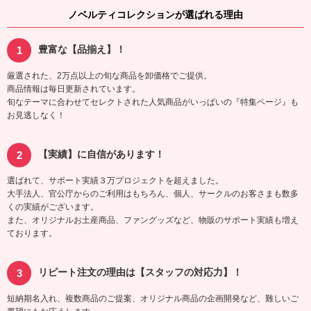
ノベルティコレクションが選ばれる理由
豊富な【品揃え】！
厳選された、2万点以上の旬な商品を卸価格でご提供。
商品情報は毎日更新されています。
旬なテーマに合わせてセレクトされた人気商品がいっぱいの『特集ページ』も
お見逃しなく！
【実績】に自信があります！
選ばれて、サポート実績３万プロジェクトを超えました。
大手法人、官公庁からのご利用はもちろん、個人、サークルのお客さまも数多
くの実績がございます。
また、オリジナルお土産商品、ファングッズなど、物販のサポート実績も増え
ております。
リピート注文の理由は【スタッフの対応力】！
短納期名入れ、複数商品のご提案、オリジナル商品の企画開発など、難しいご