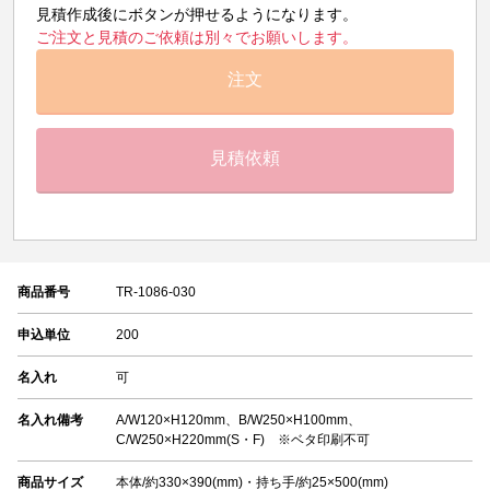
見積作成後にボタンが押せるようになります。
ご注文と見積のご依頼は別々でお願いします。
注文
見積依頼
商品番号
TR-1086-030
申込単位
200
名入れ
可
名入れ備考
A/W120×H120mm、B/W250×H100mm、
C/W250×H220mm(S・F) ※ベタ印刷不可
商品サイズ
本体/約330×390(mm)・持ち手/約25×500(mm)