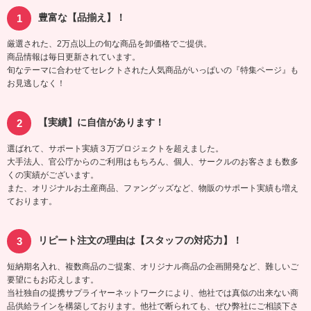
豊富な【品揃え】！
厳選された、2万点以上の旬な商品を卸価格でご提供。
商品情報は毎日更新されています。
旬なテーマに合わせてセレクトされた人気商品がいっぱいの『特集ページ』も
お見逃しなく！
【実績】に自信があります！
選ばれて、サポート実績３万プロジェクトを超えました。
大手法人、官公庁からのご利用はもちろん、個人、サークルのお客さまも数多
くの実績がございます。
また、オリジナルお土産商品、ファングッズなど、物販のサポート実績も増え
ております。
リピート注文の理由は【スタッフの対応力】！
短納期名入れ、複数商品のご提案、オリジナル商品の企画開発など、難しいご
要望にもお応えします。
当社独自の提携サプライヤーネットワークにより、他社では真似の出来ない商
品供給ラインを構築しております。他社で断られても、ぜひ弊社にご相談下さ