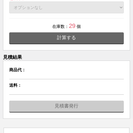
29
在庫数：
個
計算する
見積結果
商品代：
送料：
見積書発行