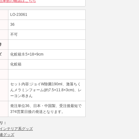
在庫数の確認はこちら
LO-23061
36
不可
考
ズ
化粧箱:8.5×18×9cm
化粧箱
セット内容:ジョイW除菌190ml、激落ちく
んメラミンフォーム(約7.5×11.8×3cm)、レ
ーヨン布きん
発注単位36、日本・中国製、受注後最短で
3?4営業日後の発送となります。
リ：
インテリア系グッズ
連グッズ