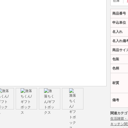
在庫
商品番号
申込単位
名入れ
名入れ備
商品サイ
包装
色柄
材質
備考
関連カテゴ
生活雑貨・
キッチン関