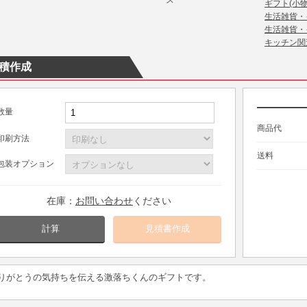
ギフト(小物
生活雑貨・
生活雑貨・
キッチン関
積作成
数量
商品代
印刷方法
送料
包装オプション
在庫：
お問い合わせ
ください
計算
りがとうの気持ちを伝える激落ちくんのギフトです。