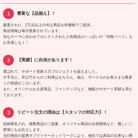
豊富な【品揃え】！
厳選された、2万点以上の旬な商品を卸価格でご提供。
商品情報は毎日更新されています。
旬なテーマに合わせてセレクトされた人気商品がいっぱいの『特集ページ』も
お見逃しなく！
【実績】に自信があります！
選ばれて、サポート実績３万プロジェクトを超えました。
大手法人、官公庁からのご利用はもちろん、個人、サークルのお客さまも数多
くの実績がございます。
また、オリジナルお土産商品、ファングッズなど、物販のサポート実績も増え
ております。
リピート注文の理由は【スタッフの対応力】！
短納期名入れ、複数商品のご提案、オリジナル商品の企画開発など、難しいご
要望にもお応えします。
当社独自の提携サプライヤーネットワークにより、他社では真似の出来ない商