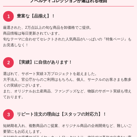
ノベルティコレクションが選ばれる理由
豊富な【品揃え】！
厳選された、2万点以上の旬な商品を卸価格でご提供。
商品情報は毎日更新されています。
旬なテーマに合わせてセレクトされた人気商品がいっぱいの『特集ページ』も
お見逃しなく！
【実績】に自信があります！
選ばれて、サポート実績３万プロジェクトを超えました。
大手法人、官公庁からのご利用はもちろん、個人、サークルのお客さまも数多
くの実績がございます。
また、オリジナルお土産商品、ファングッズなど、物販のサポート実績も増え
ております。
リピート注文の理由は【スタッフの対応力】！
短納期名入れ、複数商品のご提案、オリジナル商品の企画開発など、難しいご
要望にもお応えします。