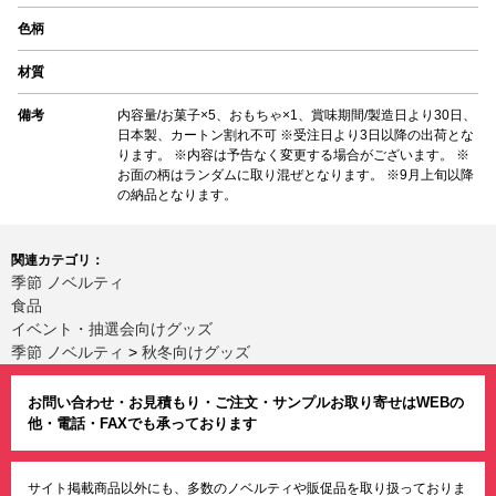
色柄
材質
備考
内容量/お菓子×5、おもちゃ×1、賞味期間/製造日より30日、
日本製、カートン割れ不可 ※受注日より3日以降の出荷とな
ります。 ※内容は予告なく変更する場合がございます。 ※
お面の柄はランダムに取り混ぜとなります。 ※9月上旬以降
の納品となります。
関連カテゴリ：
季節 ノベルティ
食品
イベント・抽選会向けグッズ
季節 ノベルティ
>
秋冬向けグッズ
お問い合わせ・お見積もり・ご注文・サンプルお取り寄せはWEBの
他・電話・FAXでも承っております
サイト掲載商品以外にも、多数のノベルティや販促品を取り扱っておりま