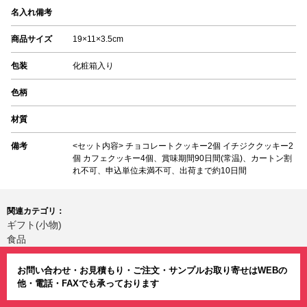
名入れ備考
商品サイズ
19×11×3.5cm
包装
化粧箱入り
色柄
材質
備考
<セット内容> チョコレートクッキー2個 イチジククッキー2
個 カフェクッキー4個、賞味期間90日間(常温)、カートン割
れ不可、申込単位未満不可、出荷まで約10日間
関連カテゴリ：
ギフト(小物)
食品
お問い合わせ・お見積もり・ご注文・サンプルお取り寄せはWEBの
他・電話・FAXでも承っております