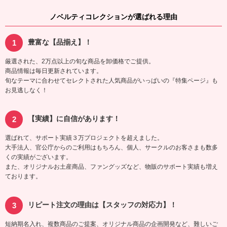
ノベルティコレクションが選ばれる理由
豊富な【品揃え】！
厳選された、2万点以上の旬な商品を卸価格でご提供。
商品情報は毎日更新されています。
旬なテーマに合わせてセレクトされた人気商品がいっぱいの『特集ページ』も
お見逃しなく！
【実績】に自信があります！
選ばれて、サポート実績３万プロジェクトを超えました。
大手法人、官公庁からのご利用はもちろん、個人、サークルのお客さまも数多
くの実績がございます。
また、オリジナルお土産商品、ファングッズなど、物販のサポート実績も増え
ております。
リピート注文の理由は【スタッフの対応力】！
短納期名入れ、複数商品のご提案、オリジナル商品の企画開発など、難しいご