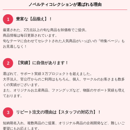
ノベルティコレクションが選ばれる理由
豊富な【品揃え】！
厳選された、2万点以上の旬な商品を卸価格でご提供。
商品情報は毎日更新されています。
旬なテーマに合わせてセレクトされた人気商品がいっぱいの『特集ページ』も
お見逃しなく！
【実績】に自信があります！
選ばれて、サポート実績３万プロジェクトを超えました。
大手法人、官公庁からのご利用はもちろん、個人、サークルのお客さまも数多
くの実績がございます。
また、オリジナルお土産商品、ファングッズなど、物販のサポート実績も増え
ております。
リピート注文の理由は【スタッフの対応力】！
短納期名入れ、複数商品のご提案、オリジナル商品の企画開発など、難しいご
要望にもお応えします。