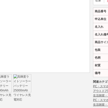
在庫
商品番号
申込単位
名入れ
名入れ備
商品サイ
包装
色柄
材質
備考
関連カテゴ
PC・スマ
アウトドア
生活雑貨・
PC・スマ
生活雑貨・