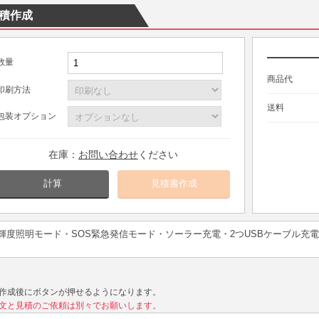
積作成
数量
商品代
印刷方法
送料
包装オプション
在庫：
お問い合わせ
ください
計算
輝度照明モード・SOS緊急発信モード・ソーラー充電・2つUSBケーブル充電
作成後にボタンが押せるようになります。
文と見積のご依頼は別々でお願いします。