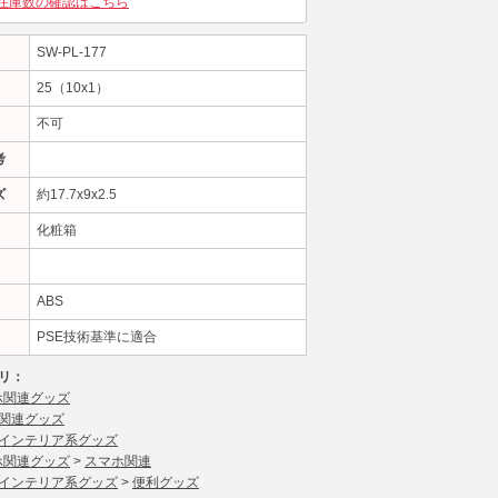
在庫数の確認はこちら
SW-PL-177
25（10x1）
不可
考
ズ
約17.7x9x2.5
化粧箱
ABS
PSE技術基準に適合
リ：
ホ関連グッズ
関連グッズ
インテリア系グッズ
ホ関連グッズ
>
スマホ関連
インテリア系グッズ
>
便利グッズ