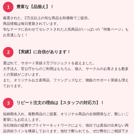
豊富な【品揃え】！
厳選された、2万点以上の旬な商品を卸価格でご提供。
商品情報は毎日更新されています。
旬なテーマに合わせてセレクトされた人気商品がいっぱいの『特集ページ』も
お見逃しなく！
【実績】に自信があります！
選ばれて、サポート実績３万プロジェクトを超えました。
大手法人、官公庁からのご利用はもちろん、個人、サークルのお客さまも数多
くの実績がございます。
また、オリジナルお土産商品、ファングッズなど、物販のサポート実績も増え
ております。
リピート注文の理由は【スタッフの対応力】！
短納期名入れ、複数商品のご提案、オリジナル商品の企画開発など、難しいご
要望にもお応えします。
当社独自の提携サプライヤーネットワークにより、他社では真似の出来ない商
品供給ラインを構築しております。他社で断られても、ぜひ弊社にご相談下さ