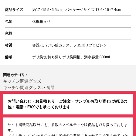
商品サイズ
約17×15.5×6.5cm、パッケージサイズ:17.6×16×7.4cm
包装
化粧箱入り
色柄
材質
容器/ほうけい酸ガラス、フタ/ポリプロピレン
備考
ポリ袋:お持ち帰りポリ袋同梱、満水容量:800ml
関連カテゴリ：
キッチン関連グッズ
キッチン関連グッズ
>
食器
お問い合わせ・お見積もり・ご注文・サンプルお取り寄せはWEBの
他・電話・FAXでも承っております
サイト掲載商品以外にも、多数のノベルティや販促品を取り扱っておりま
す。
ノベルティコンシェルジュがお客様のご要望にあわせてご提案させていた