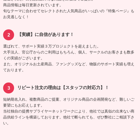
商品情報は毎日更新されています。
旬なテーマに合わせてセレクトされた人気商品がいっぱいの『特集ページ』も
お見逃しなく！
【実績】に自信があります！
選ばれて、サポート実績３万プロジェクトを超えました。
大手法人、官公庁からのご利用はもちろん、個人、サークルのお客さまも数多
くの実績がございます。
また、オリジナルお土産商品、ファングッズなど、物販のサポート実績も増え
ております。
リピート注文の理由は【スタッフの対応力】！
短納期名入れ、複数商品のご提案、オリジナル商品の企画開発など、難しいご
要望にもお応えします。
当社独自の提携サプライヤーネットワークにより、他社では真似の出来ない商
品供給ラインを構築しております。他社で断られても、ぜひ弊社にご相談下さ
い。