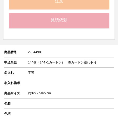
注文
見積依頼
商品番号
2934498
申込単位
144個（144×1カートン） ※カートン割れ不可
名入れ
不可
名入れ備考
商品サイズ
約32×2.5×22cm
包装
色柄