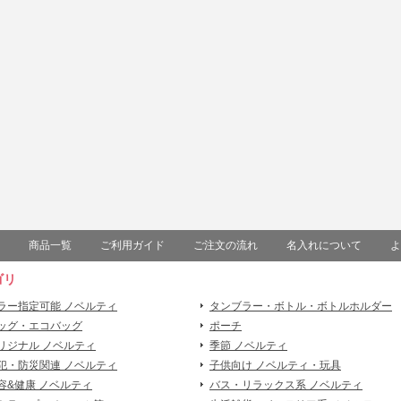
商品一覧
ご利用ガイド
ご注文の流れ
名入れについて
よ
ゴリ
ラー指定可能 ノベルティ
タンブラー・ボトル・ボトルホルダー
ッグ・エコバッグ
ポーチ
リジナル ノベルティ
季節 ノベルティ
犯・防災関連 ノベルティ
子供向け ノベルティ・玩具
容&健康 ノベルティ
バス・リラックス系 ノベルティ