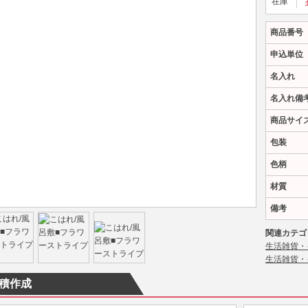
在庫
商品番号
申込単位
名入れ
名入れ備
商品サイ
包装
色柄
材質
備考
関連カテゴ
生活雑貨・
生活雑貨・
積作成