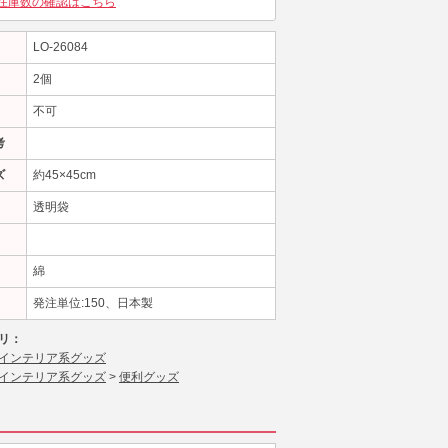
在庫数の確認はこちら
LO-26084
2個
不可
考
ズ
約45×45cm
透明袋
綿
発注単位:150、日本製
リ：
インテリア系グッズ
インテリア系グッズ
>
便利グッズ