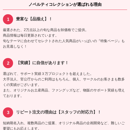
ノベルティコレクションが選ばれる理由
豊富な【品揃え】！
厳選された、2万点以上の旬な商品を卸価格でご提供。
商品情報は毎日更新されています。
旬なテーマに合わせてセレクトされた人気商品がいっぱいの『特集ページ』も
お見逃しなく！
【実績】に自信があります！
選ばれて、サポート実績３万プロジェクトを超えました。
大手法人、官公庁からのご利用はもちろん、個人、サークルのお客さまも数多
くの実績がございます。
また、オリジナルお土産商品、ファングッズなど、物販のサポート実績も増え
ております。
リピート注文の理由は【スタッフの対応力】！
短納期名入れ、複数商品のご提案、オリジナル商品の企画開発など、難しいご
要望にもお応えします。