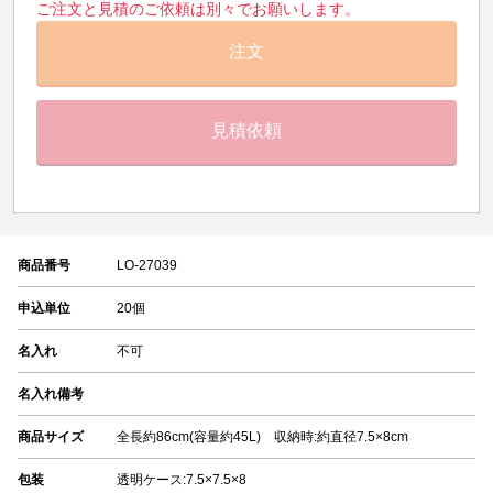
ご注文と見積のご依頼は別々でお願いします。
注文
見積依頼
商品番号
LO-27039
申込単位
20個
名入れ
不可
名入れ備考
商品サイズ
全長約86cm(容量約45L) 収納時:約直径7.5×8cm
包装
透明ケース:7.5×7.5×8