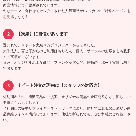
商品情報は毎日更新されています。
旬なテーマに合わせてセレクトされた人気商品がいっぱいの『特集ページ』も
お見逃しなく！
【実績】に自信があります！
選ばれて、サポート実績３万プロジェクトを超えました。
大手法人、官公庁からのご利用はもちろん、個人、サークルのお客さまも数多
くの実績がございます。
また、オリジナルお土産商品、ファングッズなど、物販のサポート実績も増え
ております。
リピート注文の理由は【スタッフの対応力】！
短納期名入れ、複数商品のご提案、オリジナル商品の企画開発など、難しいご
要望にもお応えします。
当社独自の提携サプライヤーネットワークにより、他社では真似の出来ない商
品供給ラインを構築しております。他社で断られても、ぜひ弊社にご相談下さ
い。