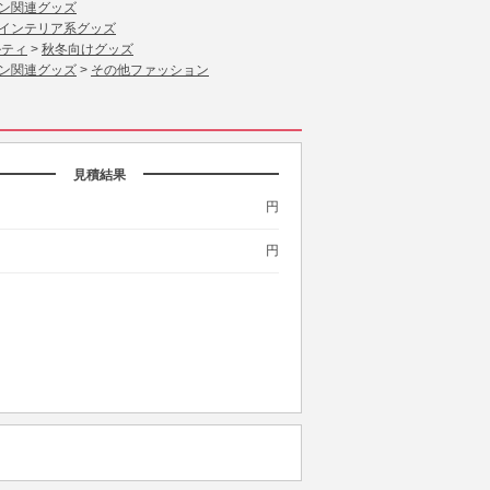
ン関連グッズ
インテリア系グッズ
ルティ
>
秋冬向けグッズ
ン関連グッズ
>
その他ファッション
見積結果
円
円