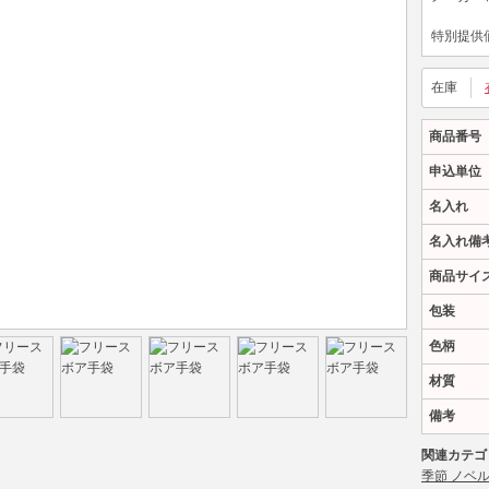
特別提供
在庫
商品番号
申込単位
名入れ
名入れ備
商品サイ
包装
色柄
材質
備考
関連カテゴ
季節 ノベ