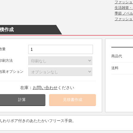
ファッショ
生活雑貨・
季節 ノベ
ファッショ
積作成
数量
商品代
印刷方法
送料
包装オプション
在庫：
お問い合わせ
ください
計算
んわりボア付きのあたたかいフリース手袋。