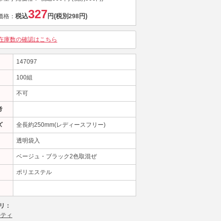
327
税込
円
(税別
円)
価格：
298
在庫数の確認はこちら
147097
100組
不可
考
ズ
全長約250mm(レディースフリー)
透明袋入
ベージュ・ブラック2色取混ぜ
ポリエステル
リ：
ルティ