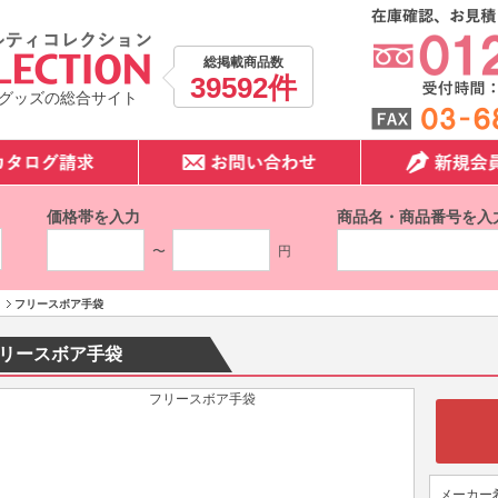
総掲載商品数
39592件
グッズの総合サイト
価格帯を入力
商品名・商品番号を入
〜
円
フリースボア手袋
リースボア手袋
メーカー