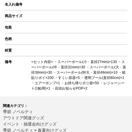
名入れ備考
商品サイズ
包装
色柄
材質
備考
<セット内容> ・スーパーボール(小・直径27mm)×130 ・ス
ーパーボール(中・直径32mm)×30 ・スーパーボール(大・直
径38mm)×30 ・スーパーボール(特大・直径49mm)×10 ・紙
貼りポイ×200 ・すくい容器×5 ・透明プール(直径80cm)×1
・エアーポンプ×1 ・お持ち帰りポリ袋×50 ・レジャーシー
ト(1帖用)×1 ・店頭お知らせPOP×2
関連カテゴリ：
季節 ノベルティ
アウトドア関連グッズ
イベント・抽選会向けグッズ
季節 ノベルティ
>
春夏向けグッズ