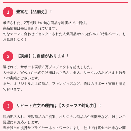
豊富な【品揃え】！
厳選された、2万点以上の旬な商品を卸価格でご提供。
商品情報は毎日更新されています。
旬なテーマに合わせてセレクトされた人気商品がいっぱいの『特集ページ』も
お見逃しなく！
【実績】に自信があります！
選ばれて、サポート実績３万プロジェクトを超えました。
大手法人、官公庁からのご利用はもちろん、個人、サークルのお客さまも数多
くの実績がございます。
また、オリジナルお土産商品、ファングッズなど、物販のサポート実績も増え
ております。
リピート注文の理由は【スタッフの対応力】！
短納期名入れ、複数商品のご提案、オリジナル商品の企画開発など、難しいご
要望にもお応えします。
当社独自の提携サプライヤーネットワークにより、他社では真似の出来ない商